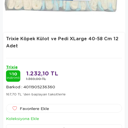
Trixie Köpek Külot ve Pedi XLarge 40-58 Cm 12
Adet
Trixie
1.232,10 TL
10
%
indirimli
1.369,00 TL
Barkod
:
4011905236360
167,70 TL
'den başlayan taksitlerle
Favorilere Ekle
Koleksiyona Ekle