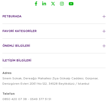
PETBURADA
FAVORİ KATEGORİLER
ÖNEMLİ BİLGİLERİ
İLETİŞİM BİLGİLERİ
Adres
Sinem Sokak, Dereağzı Mahallesi Ziya Gökalp Caddesi, Gürpınar,
Denizgören Evleri 2DE1 No:122, 34528 Beylikdüzü / İstanbul
Telefon
0850 420 07 38 - 0549 377 51 51