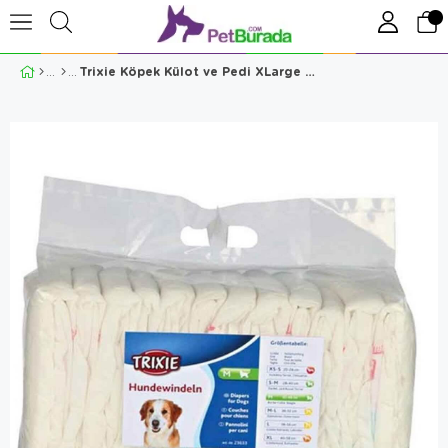
Trixie Köpek Külot ve Pedi XLarge 40-58 Cm 12 Adet