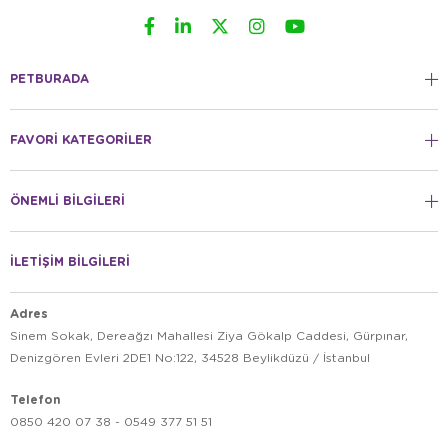
PETBURADA
FAVORİ KATEGORİLER
ÖNEMLİ BİLGİLERİ
İLETİŞİM BİLGİLERİ
Adres
Sinem Sokak, Dereağzı Mahallesi Ziya Gökalp Caddesi, Gürpınar,
Denizgören Evleri 2DE1 No:122, 34528 Beylikdüzü / İstanbul
Telefon
0850 420 07 38 - 0549 377 51 51