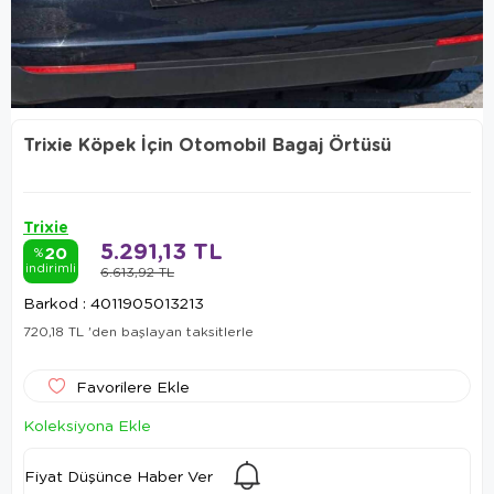
Trixie Köpek İçin Otomobil Bagaj Örtüsü
Trixie
5.291,13 TL
20
%
indirimli
6.613,92 TL
Barkod
:
4011905013213
720,18 TL
'den başlayan taksitlerle
Favorilere Ekle
Koleksiyona Ekle
Fiyat Düşünce Haber Ver