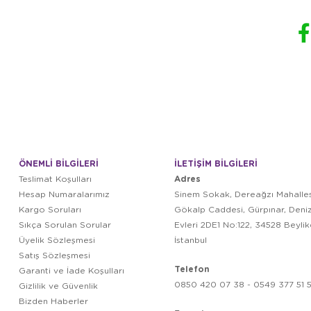
ÖNEMLİ BİLGİLERİ
İLETİŞİM BİLGİLERİ
Adres
Teslimat Koşulları
Hesap Numaralarımız
Sinem Sokak, Dereağzı Mahalles
Kargo Soruları
Gökalp Caddesi, Gürpınar, Deni
Sıkça Sorulan Sorular
Evleri 2DE1 No:122, 34528 Beyli
Üyelik Sözleşmesi
İstanbul
Satış Sözleşmesi
Telefon
Garanti ve İade Koşulları
0850 420 07 38 - 0549 377 51 5
Gizlilik ve Güvenlik
Bizden Haberler