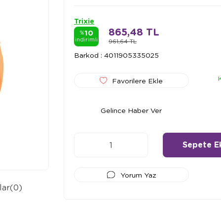
Trixie
865,48 TL
10
%
indirimli
961,64 TL
Barkod
:
4011905335025
Favorilere Ekle
Gelince Haber Ver
Yorum Yaz
lar
(0)
Ödeme Seçenekleri