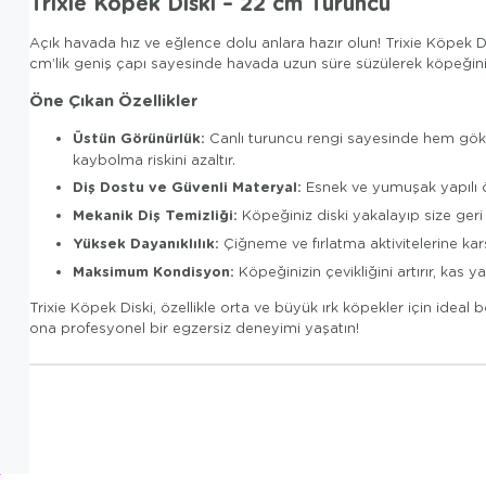
Trixie Köpek Diski – 22 cm Turuncu
Açık havada hız ve eğlence dolu anlara hazır olun! Trixie Köpek 
cm’lik geniş çapı sayesinde havada uzun süre süzülerek köpeğiniz
Öne Çıkan Özellikler
Üstün Görünürlük:
Canlı turuncu rengi sayesinde hem göky
kaybolma riskini azaltır.
Diş Dostu ve Güvenli Materyal:
Esnek ve yumuşak yapılı öz
Mekanik Diş Temizliği:
Köpeğiniz diski yakalayıp size ger
Yüksek Dayanıklılık:
Çiğneme ve fırlatma aktivitelerine karş
Maksimum Kondisyon:
Köpeğinizin çevikliğini artırır, kas ya
Trixie Köpek Diski, özellikle orta ve büyük ırk köpekler için idea
ona profesyonel bir egzersiz deneyimi yaşatın!