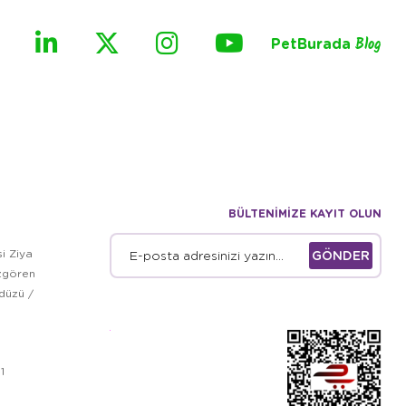
PetBurada
Blog
BÜLTENİMİZE KAYIT OLUN
i Ziya
GÖNDER
zgören
kdüzü /
1