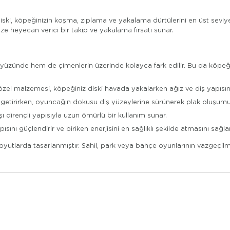
Diski, köpeğinizin koşma, zıplama ve yakalama dürtülerini en üst seviy
e heyecan verici bir takip ve yakalama fırsatı sunar.
üzünde hem de çimenlerin üzerinde kolayca fark edilir. Bu da köpeğ
el malzemesi, köpeğiniz diski havada yakalarken ağız ve diş yapısına z
i getirirken, oyuncağın dokusu diş yüzeylerine sürünerek plak oluşu
ı dirençli yapısıyla uzun ömürlü bir kullanım sunar.
pısını güçlendirir ve biriken enerjisini en sağlıklı şekilde atmasını sağlar
l boyutlarda tasarlanmıştır. Sahil, park veya bahçe oyunlarının vazgeçi