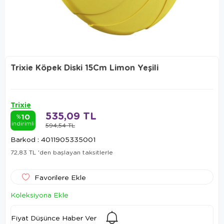
Trixie Köpek Diski 15Cm Limon Yeşili
Trixie
535,09 TL
10
%
indirimli
594,54 TL
Barkod
:
4011905335001
72,83 TL
'den başlayan taksitlerle
Favorilere Ekle
Koleksiyona Ekle
Fiyat Düşünce Haber Ver