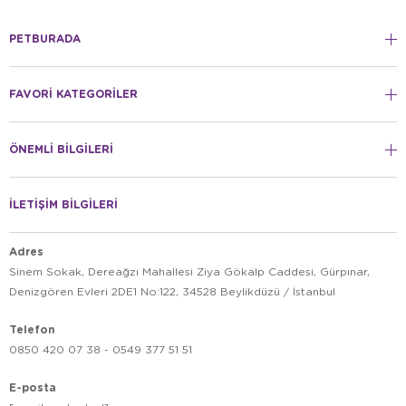
PETBURADA
FAVORİ KATEGORİLER
ÖNEMLİ BİLGİLERİ
İLETİŞİM BİLGİLERİ
Adres
Sinem Sokak, Dereağzı Mahallesi Ziya Gökalp Caddesi, Gürpınar,
Denizgören Evleri 2DE1 No:122, 34528 Beylikdüzü / İstanbul
Telefon
0850 420 07 38 - 0549 377 51 51
E-posta