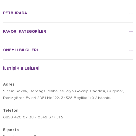
PETBURADA
FAVORİ KATEGORİLER
ÖNEMLİ BİLGİLERİ
İLETİŞİM BİLGİLERİ
Adres
Sinem Sokak, Dereağzı Mahallesi Ziya Gökalp Caddesi, Gürpınar,
Denizgören Evleri 2DE1 No:122, 34528 Beylikdüzü / İstanbul
Telefon
0850 420 07 38 - 0549 377 51 51
E-posta