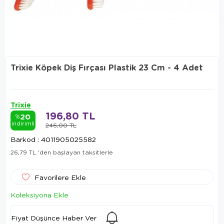
Trixie Köpek Diş Fırçası Plastik 23 Cm - 4 Adet
Trixie
196,80 TL
20
%
indirimli
246,00 TL
Barkod
:
4011905025582
26,79 TL
'den başlayan taksitlerle
Favorilere Ekle
Koleksiyona Ekle
Fiyat Düşünce Haber Ver