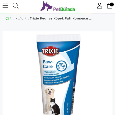
Trixie Kedi ve Köpek Pati Koruyucu Bakım Krem 50 ml