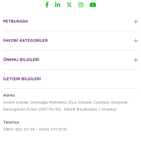
PETBURADA
FAVORİ KATEGORİLER
ÖNEMLİ BİLGİLERİ
İLETİŞİM BİLGİLERİ
Adres
Sinem Sokak, Dereağzı Mahallesi Ziya Gökalp Caddesi, Gürpınar,
Denizgören Evleri 2DE1 No:122, 34528 Beylikdüzü / İstanbul
Telefon
0850 420 07 38 - 0549 377 51 51