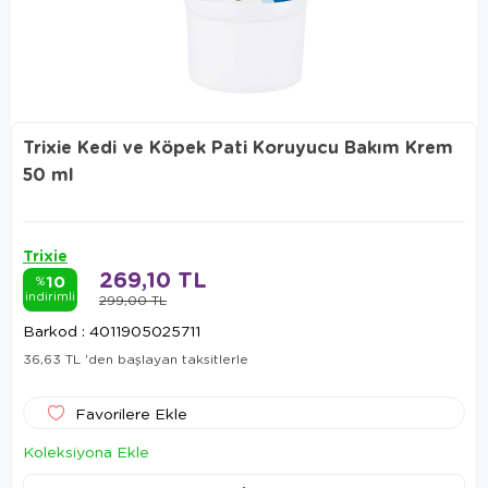
Trixie Kedi ve Köpek Pati Koruyucu Bakım Krem
50 ml
Trixie
269,10 TL
10
%
indirimli
299,00 TL
Barkod
:
4011905025711
36,63 TL
'den başlayan taksitlerle
Favorilere Ekle
Koleksiyona Ekle