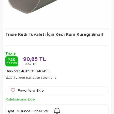
Trixie Kedi Tuvaleti İçin Kedi Kum Küreği Small
Trixie
90,85 TL
20
%
indirimli
113,57 TL
Barkod
:
4011905040455
12,37 TL
'den başlayan taksitlerle
Favorilere Ekle
Koleksiyona Ekle
Fiyat Düşünce Haber Ver