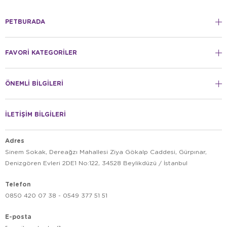
PETBURADA
FAVORİ KATEGORİLER
ÖNEMLİ BİLGİLERİ
İLETİŞİM BİLGİLERİ
Adres
Sinem Sokak, Dereağzı Mahallesi Ziya Gökalp Caddesi, Gürpınar,
Denizgören Evleri 2DE1 No:122, 34528 Beylikdüzü / İstanbul
Telefon
0850 420 07 38 - 0549 377 51 51
E-posta