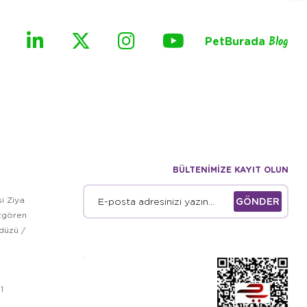
PetBurada
Blog
BÜLTENİMİZE KAYIT OLUN
i Ziya
GÖNDER
zgören
kdüzü /
1