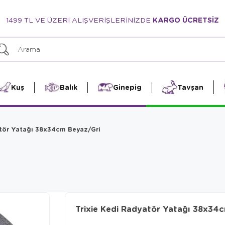
1499 TL VE ÜZERİ ALIŞVERİŞLERİNİZDE
KARGO ÜCRETSİZ
Kuş
Balık
Ginepig
Tavşan
atör Yatağı 38x34cm Beyaz/Gri
Trixie Kedi Radyatör Yatağı 38x34