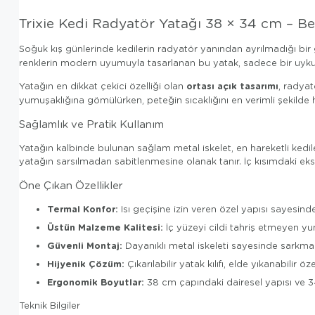
Trixie Kedi Radyatör Yatağı 38 × 34 cm – B
Soğuk kış günlerinde kedilerin radyatör yanından ayrılmadığı bir
renklerin modern uyumuyla tasarlanan bu yatak, sadece bir uyku a
ortası açık tasarımı
Yatağın en dikkat çekici özelliği olan
, radya
yumuşaklığına gömülürken, peteğin sıcaklığını en verimli şekilde 
Sağlamlık ve Pratik Kullanım
Yatağın kalbinde bulunan sağlam metal iskelet, en hareketli kedile
yatağın sarsılmadan sabitlenmesine olanak tanır. İç kısımdaki e
Öne Çıkan Özellikler
Termal Konfor:
Isı geçişine izin veren özel yapısı sayesinde
Üstün Malzeme Kalitesi:
İç yüzeyi cildi tahriş etmeyen yu
Güvenli Montaj:
Dayanıklı metal iskeleti sayesinde sarkma 
Hijyenik Çözüm:
Çıkarılabilir yatak kılıfı, elde yıkanabilir öz
Ergonomik Boyutlar:
38 cm çapındaki dairesel yapısı ve 34 c
Teknik Bilgiler