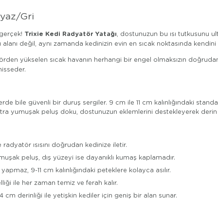
eyaz/Gri
Trixie Kedi Radyatör Yatağı
 gerçek!
, dostunuzun bu ısı tutkusunu ul
lanı değil, aynı zamanda kedinizin evin en sıcak noktasında kendini 
törden yükselen sıcak havanın herhangi bir engel olmaksızın doğruda
hisseder.
rde bile güvenli bir duruş sergiler. 9 cm ile 11 cm kalınlığındaki sta
kstra yumuşak peluş doku, dostunuzun eklemlerini destekleyerek derin
 radyatör ısısını doğrudan kedinize iletir.
muşak peluş, dış yüzeyi ise dayanıklı kumaş kaplamadır.
yapmaz, 9-11 cm kalınlığındaki peteklere kolayca asılır.
elliği ile her zaman temiz ve ferah kalır.
m derinliği ile yetişkin kediler için geniş bir alan sunar.