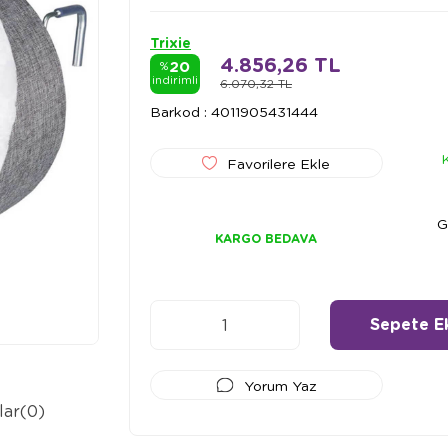
Trixie
4.856,26 TL
20
%
indirimli
6.070,32 TL
Barkod
:
4011905431444
Favorilere Ekle
G
KARGO BEDAVA
Yorum Yaz
lar
(0)
Ödeme Seçenekleri