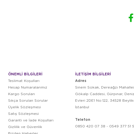
ÖNEMLİ BİLGİLERİ
İLETİŞİM BİLGİLERİ
Adres
Teslimat Koşulları
Hesap Numaralarımız
Sinem Sokak, Dereağzı Mahalles
Kargo Soruları
Gökalp Caddesi, Gürpınar, Deni
Sıkça Sorulan Sorular
Evleri 2DE1 No:122, 34528 Beyli
Üyelik Sözleşmesi
İstanbul
Satış Sözleşmesi
Telefon
Garanti ve İade Koşulları
0850 420 07 38 - 0549 377 51 5
Gizlilik ve Güvenlik
Bizden Haberler