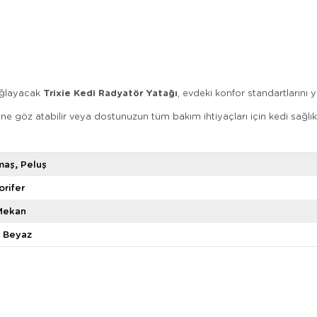
Trixie Kedi Radyatör Yatağı
sağlayacak
, evdeki konfor standartlarını y
ne göz atabilir veya dostunuzun tüm bakım ihtiyaçları için kedi sağlı
maş
Peluş
orifer
Mekan
Beyaz