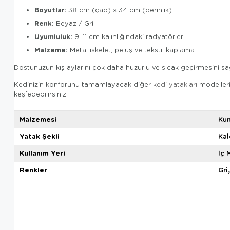
Boyutlar:
38 cm (çap) x 34 cm (derinlik)
Renk:
Beyaz / Gri
Uyumluluk:
9–11 cm kalınlığındaki radyatörler
Malzeme:
Metal iskelet, peluş ve tekstil kaplama
Dostunuzun kış aylarını çok daha huzurlu ve sıcak geçirmesini 
Kedinizin konforunu tamamlayacak diğer
kedi yatakları
modelleri
keşfedebilirsiniz.
Malzemesi
Ku
Yatak Şekli
Kal
Kullanım Yeri
İç 
Renkler
Gri