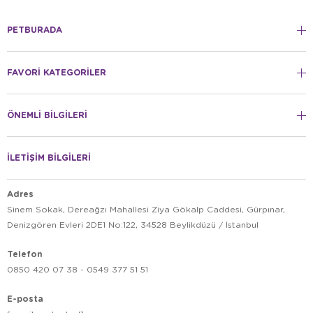
PETBURADA
FAVORİ KATEGORİLER
ÖNEMLİ BİLGİLERİ
İLETİŞİM BİLGİLERİ
Adres
Sinem Sokak, Dereağzı Mahallesi Ziya Gökalp Caddesi, Gürpınar,
Denizgören Evleri 2DE1 No:122, 34528 Beylikdüzü / İstanbul
Telefon
0850 420 07 38 - 0549 377 51 51
E-posta