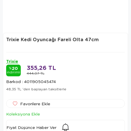
Trixie Kedi Oyuncağı Fareli Olta 47cm
Trixie
355,26 TL
20
%
indirimli
444,07 TL
Barkod
:
4011905045474
48,35 TL
'den başlayan taksitlerle
Favorilere Ekle
Koleksiyona Ekle
Fiyat Düşünce Haber Ver