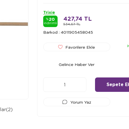
Trixie
427,74 TL
20
%
indirimli
534,67 TL
Barkod
:
4011905458045
Favorilere Ekle
Gelince Haber Ver
Yorum Yaz
lar
(2)
Ödeme Seçenekleri