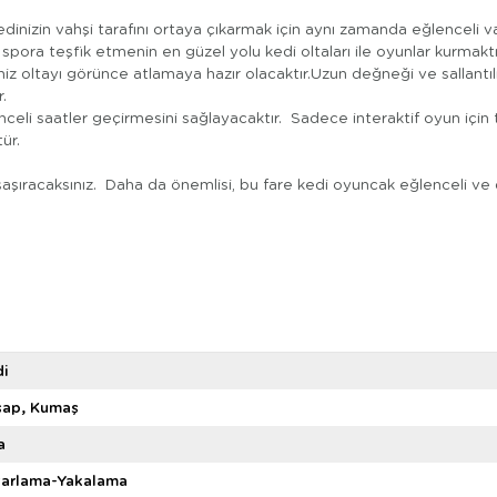
Kedinizin vahşi tarafını ortaya çıkarmak için aynı zamanda eğlenceli 
rı spora teşfik etmenin en güzel yolu kedi oltaları ile oyunlar kurmaktı
iniz oltayı görünce atlamaya hazır olacaktır.Uzun değneği ve sallantılı
.
nceli saatler geçirmesini sağlayacaktır. Sadece interaktif oyun içi
ür.
şaşıracaksınız. Daha da önemlisi, bu fare kedi oyuncak eğlenceli ve d
di
şap
Kumaş
a
varlama-Yakalama