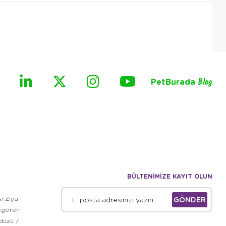
PetBurada
Blog
BÜLTENİMİZE KAYIT OLUN
i Ziya
GÖNDER
zgören
kdüzü /