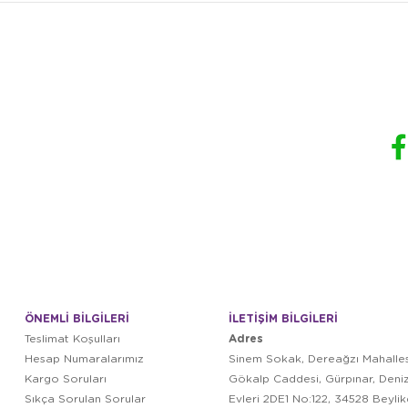
ÖNEMLİ BİLGİLERİ
İLETİŞİM BİLGİLERİ
Adres
Teslimat Koşulları
Hesap Numaralarımız
Sinem Sokak, Dereağzı Mahalles
Kargo Soruları
Gökalp Caddesi, Gürpınar, Deni
Sıkça Sorulan Sorular
Evleri 2DE1 No:122, 34528 Beyli