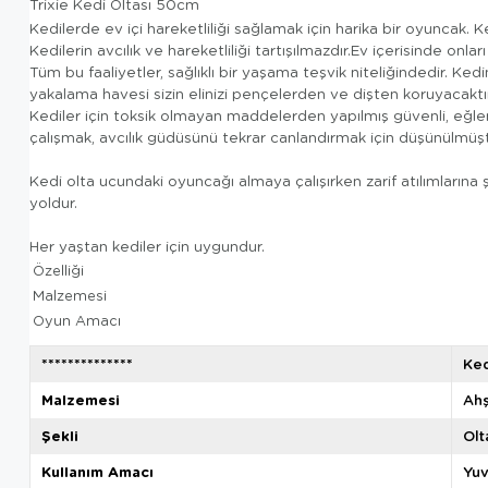
Trixie Kedi Oltası 50cm
Kedilerde ev içi hareketliliği sağlamak için harika bir oyuncak. 
Kedilerin avcılık ve hareketliliği tartışılmazdır.Ev içerisinde onla
Tüm bu faaliyetler, sağlıklı bir yaşama teşvik niteliğindedir. Ked
yakalama havesi sizin elinizi pençelerden ve dişten koruyacaktır
Kediler için toksik olmayan maddelerden yapılmış güvenli, eğle
çalışmak, avcılık güdüsünü tekrar canlandırmak için düşünülmüşt
Kedi olta ucundaki oyuncağı almaya çalışırken zarif atılımlarına 
yoldur.
Her yaştan kediler için uygundur.
Özelliği
Malzemesi
Oyun Amacı
**************
Ke
Malzemesi
Ah
Şekli
Olt
Kullanım Amacı
Yu