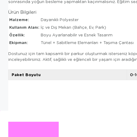
sonrasında yoğun besleme yapmaktan kaçınmalısınız. Eğitim seans
Ürün Bilgileri
Malzeme:
Dayanıklı Polyester
Kullanım Alanı:
İç ve Dış Mekan (Bahçe, Ev, Park)
Özellik:
Boyu Ayarlanabilir ve Esnek Tasarım
Ekipman:
Tünel + Sabitleme Elemanları + Taşıma Çantası
Dostunuz için tam kapsamlı bir parkur oluşturmak isterseniz köpek 
inceleyebilirsiniz. Aktif, sağlıklı ve eğlenceli bir yaşam için ara
Paket Boyutu
0-1