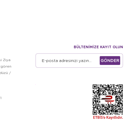
BÜLTENİMİZE KAYIT OLUN
i Ziya
GÖNDER
zgören
kdüzü /
1