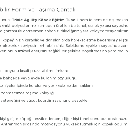
abilir Form ve Taşıma Çantalı
Trixie Agility Köpek Eğitim Tüneli
 sunun!
, hem iç hem de dış mekan k
yanıklı polyester malzemeden üretilen bu tünel, esnek yapısı sayesinde 
a çantası ile antrenman sahanızı dilediğiniz yere kolayca taşıyabilirsin
, köpeğinizin karanlık ve dar alanlarda hareket etme becerisini gelişti
tarak zorluk seviyesini artırabilirsiniz. Sabitleme ayakları sayesinde 
rken onun fiziksel enerjisini sağlıklı bir şekilde boşaltmasına yardımcı ol
el boyunu kısaltıp uzatabilme imkanı.
le bahçede veya evde kullanım özgürlüğü.
saniyeler içinde kurulur ve yer kaplamadan saklanır.
 zahmetsizce taşıma kolaylığı.
eteneğini ve vücut koordinasyonunu destekler.
ir kişi girişte köpeği teşvik ederken, diğer kişi tünel sonunda dostunuzu
ir. Antrenman sırasında motivasyonu yüksek tutmak için köpek ödül ma