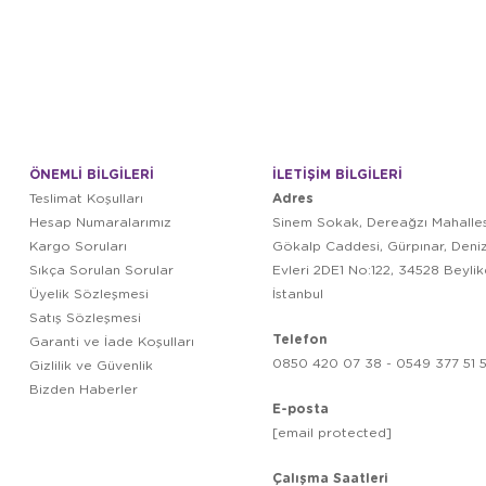
ÖNEMLİ BİLGİLERİ
İLETİŞİM BİLGİLERİ
Adres
Teslimat Koşulları
Hesap Numaralarımız
Sinem Sokak, Dereağzı Mahalles
Kargo Soruları
Gökalp Caddesi, Gürpınar, Deni
Sıkça Sorulan Sorular
Evleri 2DE1 No:122, 34528 Beyli
Üyelik Sözleşmesi
İstanbul
Satış Sözleşmesi
Telefon
Garanti ve İade Koşulları
0850 420 07 38 - 0549 377 51 5
Gizlilik ve Güvenlik
Bizden Haberler
E-posta
[email protected]
Çalışma Saatleri