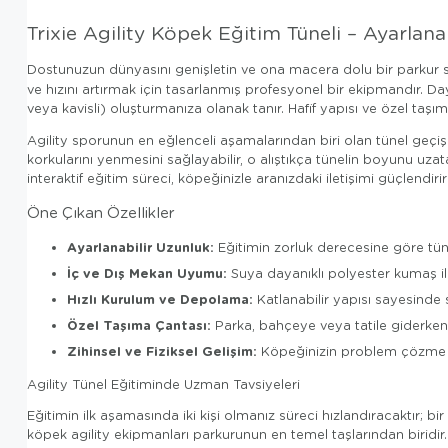
Trixie Agility Köpek Eğitim Tüneli – Ayarlan
Dostunuzun dünyasını genişletin ve ona macera dolu bir parkur
ve hızını artırmak için tasarlanmış profesyonel bir ekipmandır. Da
veya kavisli) oluşturmanıza olanak tanır. Hafif yapısı ve özel taşım
Agility sporunun en eğlenceli aşamalarından biri olan tünel geçişi
korkularını yenmesini sağlayabilir, o alıştıkça tünelin boyunu uza
interaktif eğitim süreci, köpeğinizle aranızdaki iletişimi güçlendiri
Öne Çıkan Özellikler
Ayarlanabilir Uzunluk:
Eğitimin zorluk derecesine göre tün
İç ve Dış Mekan Uyumu:
Suya dayanıklı polyester kumaş i
Hızlı Kurulum ve Depolama:
Katlanabilir yapısı sayesinde 
Özel Taşıma Çantası:
Parka, bahçeye veya tatile giderken
Zihinsel ve Fiziksel Gelişim:
Köpeğinizin problem çözme y
Agility Tünel Eğitiminde Uzman Tavsiyeleri
Eğitimin ilk aşamasında iki kişi olmanız süreci hızlandıracaktır; b
köpek agility ekipmanları parkurunun en temel taşlarından birid