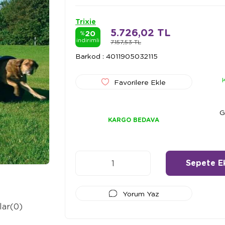
Trixie
5.726,02 TL
20
%
indirimli
7.157,53 TL
Barkod
:
4011905032115
Favorilere Ekle
G
KARGO BEDAVA
Yorum Yaz
lar
(0)
Ödeme Seçenekleri