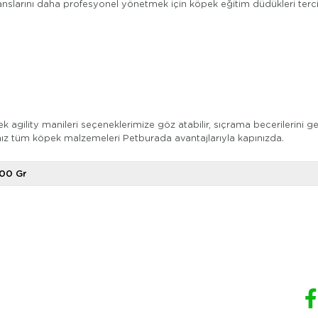
larını daha profesyonel yönetmek için köpek eğitim düdükleri tercih 
agility manileri seçeneklerimize göz atabilir, sıçrama becerilerini ge
dığınız tüm köpek malzemeleri Petburada avantajlarıyla kapınızda.
00 Gr