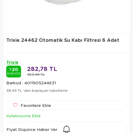
Trixie 24462 Otomatik Su Kabı Filtresi 6 Adet
Trixie
282,78 TL
20
%
indirimli
353,48 TL
Barkod
:
4011905244631
38,49 TL
'den başlayan taksitlerle
Favorilere Ekle
Koleksiyona Ekle
Fiyat Düşünce Haber Ver