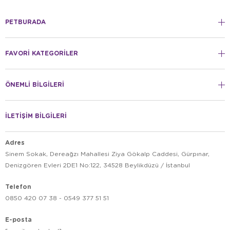
PETBURADA
FAVORİ KATEGORİLER
ÖNEMLİ BİLGİLERİ
İLETİŞİM BİLGİLERİ
Adres
Sinem Sokak, Dereağzı Mahallesi Ziya Gökalp Caddesi, Gürpınar,
Denizgören Evleri 2DE1 No:122, 34528 Beylikdüzü / İstanbul
Telefon
0850 420 07 38 - 0549 377 51 51
E-posta