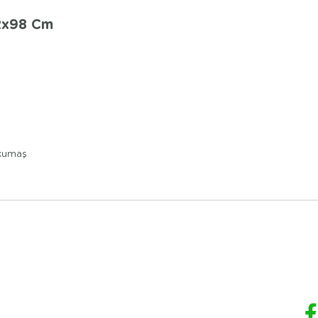
2x98 Cm
 kumaş