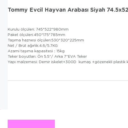
Tommy Evcil Hayvan Arabası Siyah 74.5x5
Kurulu ölçüleri: 745*522*980mm
Paket ölçüleri:450*175*785mm
Taşıma haznesi ölçüleri:530*320*225mm
Net / Brüt ağırlık:4.6/5.7KG
Azami taşıma kapasitesi：15kg
Teker boyutları: Ön 5.5"/ Arka 7"EVA Teker
Yapı malzemesi: Demir iskelet+300D kumaş +gözenekli plastik