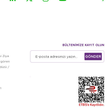
BÜLTENİMİZE KAYIT OLUN
i Ziya
GÖNDER
zgören
kdüzü /
1