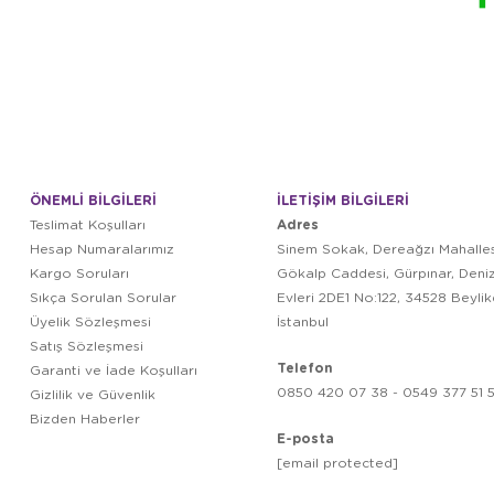
ÖNEMLİ BİLGİLERİ
İLETİŞİM BİLGİLERİ
Adres
Teslimat Koşulları
Hesap Numaralarımız
Sinem Sokak, Dereağzı Mahalles
Kargo Soruları
Gökalp Caddesi, Gürpınar, Deni
Sıkça Sorulan Sorular
Evleri 2DE1 No:122, 34528 Beyli
Üyelik Sözleşmesi
İstanbul
Satış Sözleşmesi
Telefon
Garanti ve İade Koşulları
0850 420 07 38 - 0549 377 51 5
Gizlilik ve Güvenlik
Bizden Haberler
E-posta
[email protected]