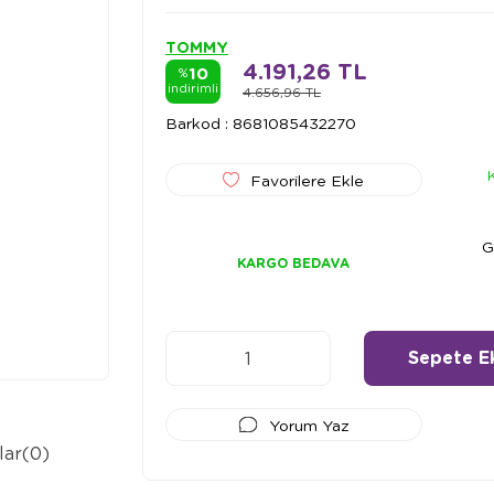
TOMMY
4.191,26 TL
10
%
indirimli
4.656,96 TL
Barkod
:
8681085432270
Favorilere Ekle
G
KARGO BEDAVA
Yorum Yaz
lar
(0)
Ödeme Seçenekleri