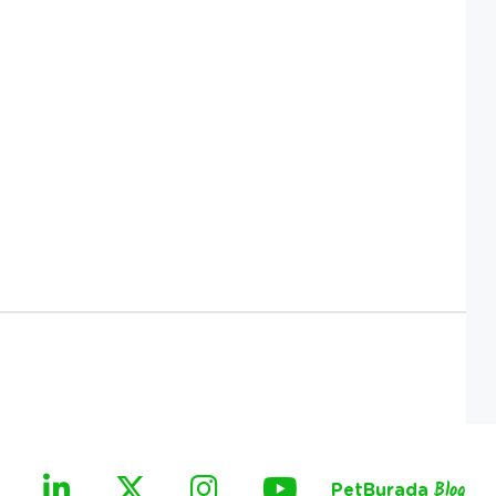
PetBurada
Blog