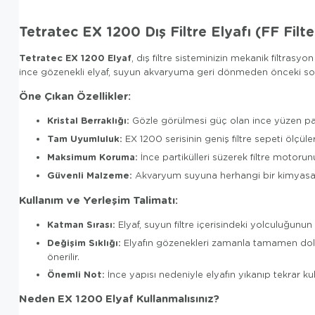
Tetratec EX 1200 Dış Filtre Elyafı (FF Filte
Tetratec EX 1200 Elyaf
, dış filtre sisteminizin mekanik filtra
ince gözenekli elyaf, suyun akvaryuma geri dönmeden önceki so
Öne Çıkan Özellikler:
Kristal Berraklığı:
Gözle görülmesi güç olan ince yüzen part
Tam Uyumluluk:
EX 1200 serisinin geniş filtre sepeti ölçü
Maksimum Koruma:
İnce partikülleri süzerek filtre motoru
Güvenli Malzeme:
Akvaryum suyuna herhangi bir kimyasal sal
Kullanım ve Yerleşim Talimatı:
Katman Sırası:
Elyaf, suyun filtre içerisindeki yolculuğunun
Değişim Sıklığı:
Elyafın gözenekleri zamanla tamamen dolar v
önerilir.
Önemli Not:
İnce yapısı nedeniyle elyafın yıkanıp tekrar ku
Neden EX 1200 Elyaf Kullanmalısınız?