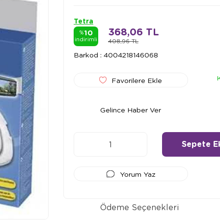
Tetra
368,06 TL
10
%
indirimli
408,96 TL
Barkod
:
4004218146068
Favorilere Ekle
Gelince Haber Ver
Yorum Yaz
lar
(0)
Ödeme Seçenekleri