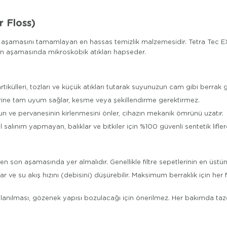
r Floss)
syon aşamasını tamamlayan en hassas temizlik malzemesidir. Tetra Tec E
n aşamasında mikroskobik atıkları hapseder.
ikülleri, tozları ve küçük atıkları tutarak suyunuzun cam gibi berrak 
lerine tam uyum sağlar, kesme veya şekillendirme gerektirmez.
nun ve pervanesinin kirlenmesini önler, cihazın mekanik ömrünü uzatır.
ınım yapmayan, balıklar ve bitkiler için %100 güvenli sentetik liflerd
 en son aşamasında yer almalıdır. Genellikle filtre sepetlerinin en üstün
e su akış hızını (debisini) düşürebilir. Maksimum berraklık için her fi
llanılması, gözenek yapısı bozulacağı için önerilmez. Her bakımda taze