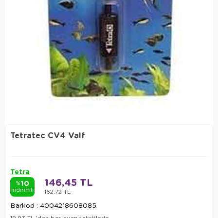
Tetratec CV4 Valf
Tetra
146,45 TL
10
%
indirimli
162,72 TL
Barkod
:
4004218608085
19,93 TL
'den başlayan taksitlerle