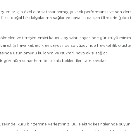
 akvaryumlar için özel olarak tasarlanmış, yüksek performanslı ve son 
ikle doğal bir dalgalanma sağlar ve hava ile çalışan filtrelerin (pipo filt
ölmeleri ve titreşim emici kauçuk ayakları sayesinde gürültüyü minim
arattığı hava kabarcıkları sayesinde su yüzeyinde hareketlilik oluştur
inde uzun ömürlü kullanım ve istikrarlı hava akışı sağlar.
bir görünüm sunar hem de teknik beklentileri tam karşılar.
inde, kuru bir zemine yerleştiriniz. Bu, elektrik kesintilerinde suyun 