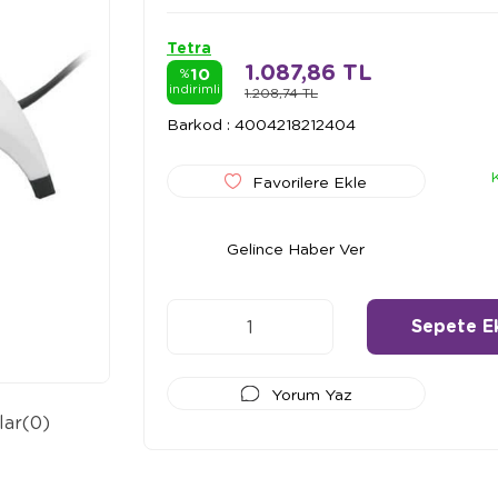
Tetra
1.087,86 TL
10
%
indirimli
1.208,74 TL
Barkod
:
4004218212404
Favorilere Ekle
Gelince Haber Ver
Yorum Yaz
lar
(0)
Ödeme Seçenekleri