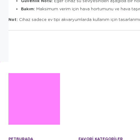
Güvenlik Notu:
Eğer cihaz su seviyesinden aşağıda bir nokta
Bakım:
Maksimum verim için hava hortumunu ve hava taşını dü
Not:
Cihaz sadece ev tipi akvaryumlarda kullanım için tasarlanmı
PETBURADA
FAVORİ KATEGORİLER