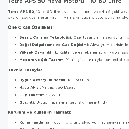
Tetra APS 50 Hava Motoru - 10-60 Litre
Tetra APS 50
, 10 ile 60 litre arasındaki küçük ve orta ölçekli
oksijen seviyesini artırmasının yanı sıra, suda oluşturduğu hareketlil
Öne Çıkan Özellikler:
Sessiz Çalışma Teknolojisi:
Özel tasarlanmış ses yalıtım b
Doğal Dalgalanma ve Gaz Değişimi:
Akvaryum içerisinde y
Yüksek Dayanıklılık:
Kaliteli ve esnek membran yapısı sayes
Modern ve Şık Tasarım:
Yenilikçi tasarımıyla hem estetik 
Teknik Detaylar:
Uygun Akvaryum Hacmi:
10 - 60 Litre
Hava Akışı:
Yaklaşık 50 l/saat
Güç Tüketimi:
2 Watt
Garanti:
Üretici hatalarına karşı 3 yıl garantilidir.
Kurulum ve Kullanım Talimatı:
Konumlandırma:
Hava motorunu akvaryum su seviyesinin üzer