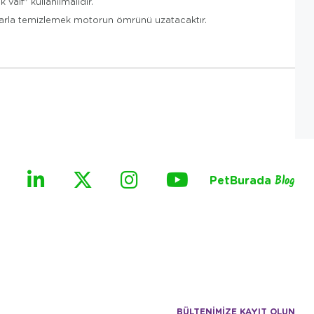
valf" kullanılmalıdır.
lıklarla temizlemek motorun ömrünü uzatacaktır.
PetBurada
Blog
BÜLTENİMİZE KAYIT OLUN