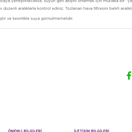
ya yerleştirilecekse, suyun geri akışını önlemek için mutlaka bir "çek 
zenli aralıklarla kontrol ediniz. Tozlanan hava filtresini belirli ara
ştır ve kesinlikle suya gömülmemelidir.
ÖNEMLİ BİLGİLERİ
İLETİŞİM BİLGİLERİ