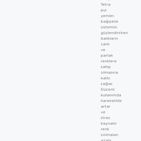
Tetra
pul
yemler,
bağışıklık
sistemini
güçlendirirken
balıkların
canlı
ve
parlak
renklere
sahip
olmasına
katkı
sağlar.
Düzenli
kullanımda
hareketlilik
artar
ve
stres
kaynaklı
renk
solmaları
azalır.