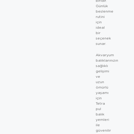
biridir.
Günlük
beslenme
rutini
için
ideal
bir
seçenek
sunar.
Akvaryum
balıklarınızın
sağlıklı
gelişimi
ve
uzun
ömürlü
yaşamı
için
Tetra
pul
balık
yemleri
ile
güvenilir