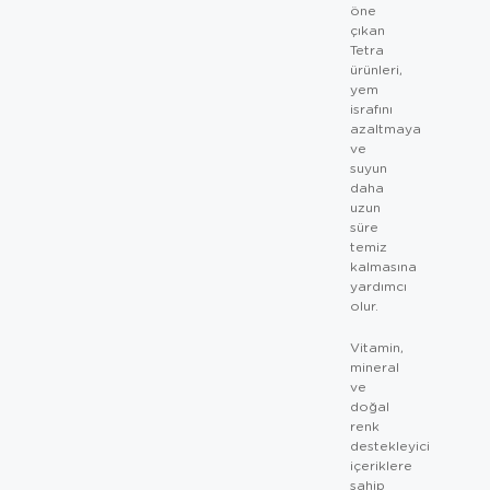
öne
çıkan
Tetra
ürünleri,
yem
israfını
azaltmaya
ve
suyun
daha
uzun
süre
temiz
kalmasına
yardımcı
olur.
Vitamin,
mineral
ve
doğal
renk
destekleyici
içeriklere
sahip