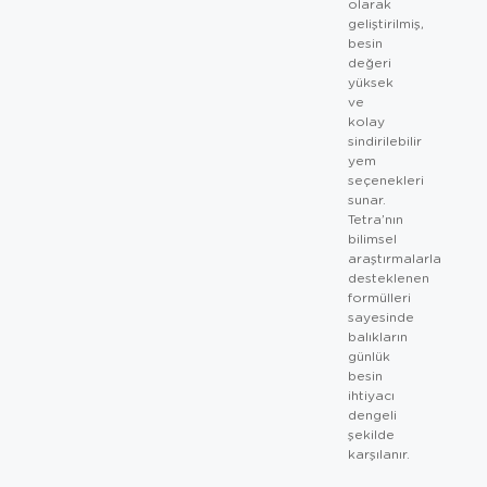
olarak
geliştirilmiş,
besin
değeri
yüksek
ve
kolay
sindirilebilir
yem
seçenekleri
sunar.
Tetra’nın
bilimsel
araştırmalarla
desteklenen
formülleri
sayesinde
balıkların
günlük
besin
ihtiyacı
dengeli
şekilde
karşılanır.