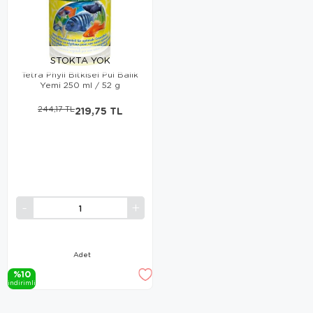
STOKTA YOK
Tetra Phyll Bitkisel Pul Balık
Yemi 250 ml / 52 g
244,17 TL
219,75 TL
Adet
%10
i̇ndi̇ri̇mli̇