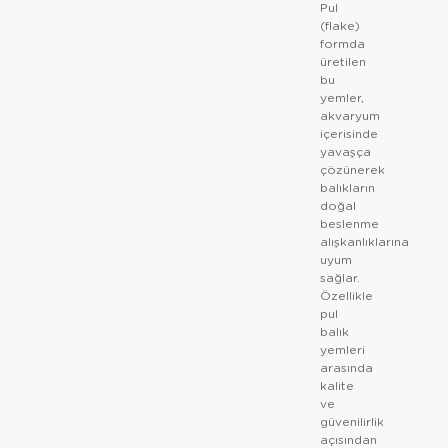
Pul
(flake)
formda
üretilen
bu
yemler,
akvaryum
içerisinde
yavaşça
çözünerek
balıkların
doğal
beslenme
alışkanlıklarına
uyum
sağlar.
Özellikle
pul
balık
yemleri
arasında
kalite
ve
güvenilirlik
açısından