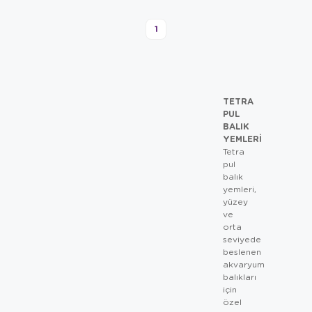
1
TETRA
PUL
BALIK
YEMLERI
Tetra
pul
balık
yemleri,
yüzey
ve
orta
seviyede
beslenen
akvaryum
balıkları
için
özel