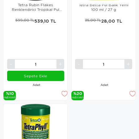
Tetra Rubin Flakes
Tetra Betta Pul Balık Yemi
Renklendirici Tropikal Pul
100 ml / 27 g
Balık Yemi 250 Ml
599,00 TL
539,10 TL
35,00 TL
28,00 TL
Sepete Ekle
Adet
Adet
%10
%20
i̇ndi̇ri̇mli̇
i̇ndi̇ri̇mli̇