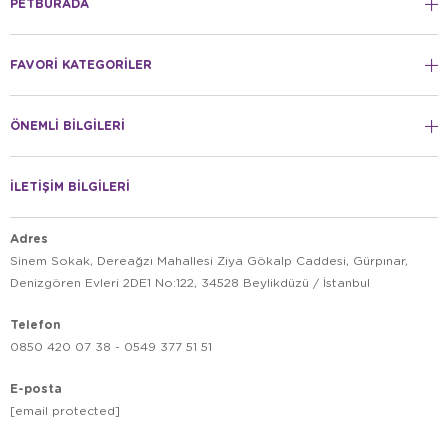
PETBURADA
FAVORİ KATEGORİLER
ÖNEMLİ BİLGİLERİ
İLETİŞİM BİLGİLERİ
Adres
Sinem Sokak, Dereağzı Mahallesi Ziya Gökalp Caddesi, Gürpınar,
Denizgören Evleri 2DE1 No:122, 34528 Beylikdüzü / İstanbul
Telefon
0850 420 07 38 - 0549 377 51 51
E-posta
[email protected]