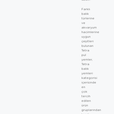
Farklı
balık
türlerine
ve
akvaryum
hacimlerine
uygun
çeşitleri
bulunan
Tetra
pul
yemler,
Tetra
balık
yemleri
kategorisi
içerisinde
en
çok
tercih
edilen
ürün
gruplarından