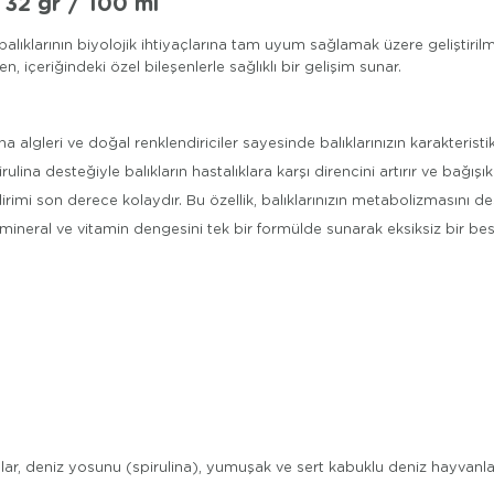
 32 gr / 100 ml
alıklarının biyolojik ihtiyaçlarına tam uyum sağlamak üzere geliştirilm
, içeriğindeki özel bileşenlerle sağlıklı bir gelişim sunar.
na algleri ve doğal renklendiriciler sayesinde balıklarınızın karakteristik 
ulina desteğiyle balıkların hastalıklara karşı direncini artırır ve bağışık
indirimi son derece kolaydır. Bu özellik, balıklarınızın metabolizması
 mineral ve vitamin dengesini tek bir formülde sunarak eksiksiz bir be
ağlar, deniz yosunu (spirulina), yumuşak ve sert kabuklu deniz hayvanları, ş