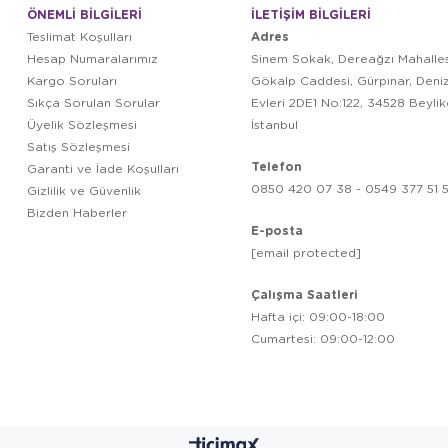
ÖNEMLİ BİLGİLERİ
İLETİŞİM BİLGİLERİ
Adres
Teslimat Koşulları
Hesap Numaralarımız
Sinem Sokak, Dereağzı Mahalles
Kargo Soruları
Gökalp Caddesi, Gürpınar, Deni
Sıkça Sorulan Sorular
Evleri 2DE1 No:122, 34528 Beyli
Üyelik Sözleşmesi
İstanbul
Satış Sözleşmesi
Telefon
Garanti ve İade Koşulları
0850 420 07 38 - 0549 377 51 5
Gizlilik ve Güvenlik
Bizden Haberler
E-posta
[email protected]
Çalışma Saatleri
Hafta içi: 09:00-18:00
Cumartesi: 09:00-12:00