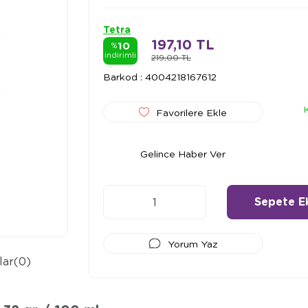
Tetra
197,10 TL
10
%
indirimli
219,00 TL
Barkod
:
4004218167612
Favorilere Ekle
Gelince Haber Ver
Yorum Yaz
lar
(0)
Ödeme Seçenekleri