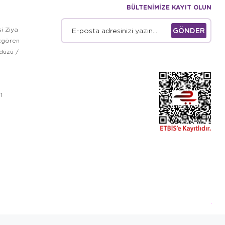
BÜLTENİMİZE KAYIT OLUN
i Ziya
GÖNDER
zgören
kdüzü /
1