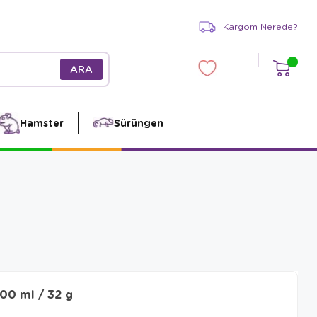
Kargom Nerede?
Hamster
Sürüngen
100 ml / 32 g