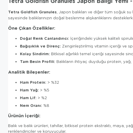
Tetra Goldfish Granules Japon Balığı Yemi -
Tetra Goldfish Granules
, Japon balıkları ve diğer tüm soğuk su b
sayesinde balıklarınızın doğal beslenme alışkanlıklarını desteklerken
Öne Çıkan Özellikler:
Doğal Renk Canlandırıcı:
İçeriğindeki yüksek kaliteli spiruli
Bağışıklık ve Direnç:
Zenginleştirilmiş vitamin içeriği ve spir
Kolay Sindirim:
Bitkisel ağırlıklı temel içeriği sayesinde s
Tam Besin Profili:
Balıkların ihtiyaç duyduğu protein, yağ,
Analitik Bileşenler:
Ham Protein:
> %32
Ham Yağ:
> %5
Ham Lif:
> %2
Nem Oranı:
%8
Ürünün İçeriği:
Balık ve balık ürünleri, tahıllar, bitkisel protein ekstraktı, maya, y
renklendiriciler ve koruyucular.