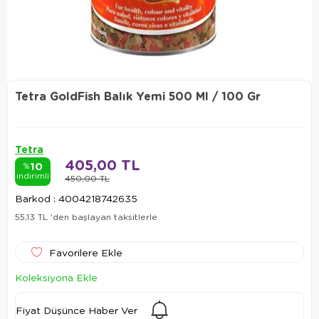
Tetra GoldFish Balık Yemi 500 Ml / 100 Gr
Tetra
405,00 TL
10
%
indirimli
450,00 TL
Barkod
:
4004218742635
55,13 TL
'den başlayan taksitlerle
Favorilere Ekle
Koleksiyona Ekle
Fiyat Düşünce Haber Ver