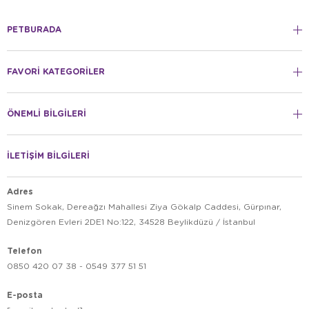
PETBURADA
FAVORİ KATEGORİLER
ÖNEMLİ BİLGİLERİ
İLETİŞİM BİLGİLERİ
Adres
Sinem Sokak, Dereağzı Mahallesi Ziya Gökalp Caddesi, Gürpınar,
Denizgören Evleri 2DE1 No:122, 34528 Beylikdüzü / İstanbul
Telefon
0850 420 07 38 - 0549 377 51 51
E-posta