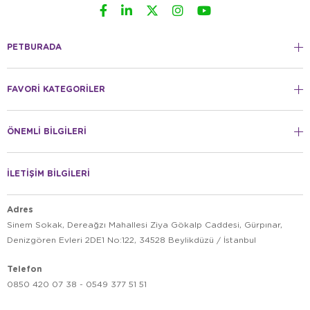
PETBURADA
FAVORİ KATEGORİLER
ÖNEMLİ BİLGİLERİ
İLETİŞİM BİLGİLERİ
Adres
Sinem Sokak, Dereağzı Mahallesi Ziya Gökalp Caddesi, Gürpınar,
Denizgören Evleri 2DE1 No:122, 34528 Beylikdüzü / İstanbul
Telefon
0850 420 07 38 - 0549 377 51 51