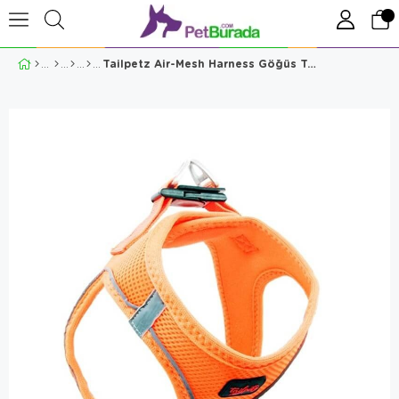
Tailpetz Air-Mesh Harness Göğüs Tasması ORANGE XL