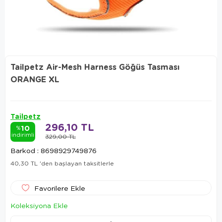
Tailpetz Air-Mesh Harness Göğüs Tasması
ORANGE XL
Tailpetz
296,10 TL
10
%
indirimli
329,00 TL
Barkod
:
8698929749876
40,30 TL
'den başlayan taksitlerle
Favorilere Ekle
Koleksiyona Ekle