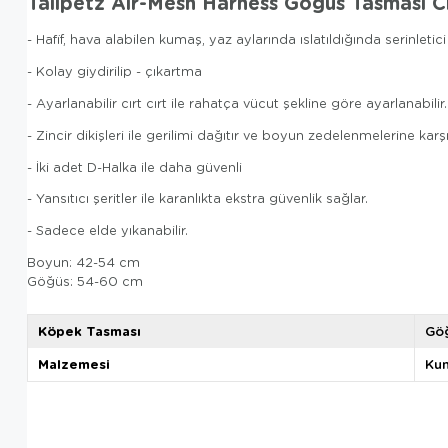
Tailpetz Air-Mesh Harness Göğüs Tasması 
- Hafif, hava alabilen kumaş, yaz aylarında ıslatıldığında serinletici
- Kolay giydirilip - çıkartma
- Ayarlanabilir cırt cırt ile rahatça vücut şekline göre ayarlanabilir.
- Zincir dikişleri ile gerilimi dağıtır ve boyun zedelenmelerine karşı
- İki adet D-Halka ile daha güvenli
- Yansıtıcı şeritler ile karanlıkta ekstra güvenlik sağlar.
- Sadece elde yıkanabilir.
Boyun: 42-54 cm
Göğüs: 54-60 cm
Köpek Tasması
Göğ
Malzemesi
Ku