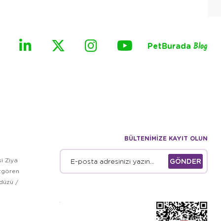
PetBurada
Blog
BÜLTENİMİZE KAYIT OLUN
i Ziya
GÖNDER
zgören
kdüzü /