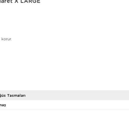
Claret X LARGE
 korur.
üs Tasmaları
maş