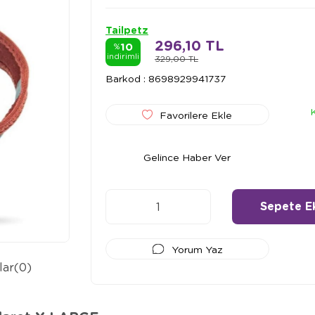
Tailpetz
296,10 TL
10
%
indirimli
329,00 TL
Barkod
:
8698929941737
Favorilere Ekle
Gelince Haber Ver
Yorum Yaz
lar
(0)
Ödeme Seçenekleri