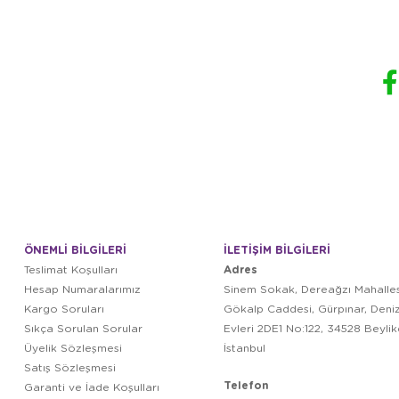
ÖNEMLİ BİLGİLERİ
İLETİŞİM BİLGİLERİ
Adres
Teslimat Koşulları
Hesap Numaralarımız
Sinem Sokak, Dereağzı Mahalles
Kargo Soruları
Gökalp Caddesi, Gürpınar, Deni
Sıkça Sorulan Sorular
Evleri 2DE1 No:122, 34528 Beyli
Üyelik Sözleşmesi
İstanbul
Satış Sözleşmesi
Telefon
Garanti ve İade Koşulları