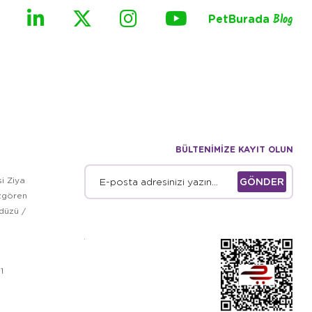
PetBurada
Blog
BÜLTENİMİZE KAYIT OLUN
i Ziya
GÖNDER
zgören
kdüzü /
1