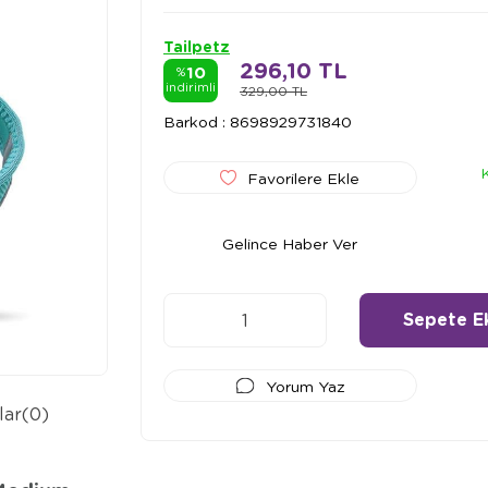
Tailpetz
296,10 TL
10
%
indirimli
329,00 TL
Barkod
:
8698929731840
Favorilere Ekle
Gelince Haber Ver
Yorum Yaz
lar
(0)
Ödeme Seçenekleri