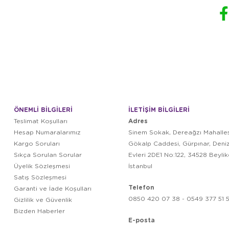
ÖNEMLİ BİLGİLERİ
İLETİŞİM BİLGİLERİ
Adres
Teslimat Koşulları
Hesap Numaralarımız
Sinem Sokak, Dereağzı Mahalles
Kargo Soruları
Gökalp Caddesi, Gürpınar, Deni
Sıkça Sorulan Sorular
Evleri 2DE1 No:122, 34528 Beyli
Üyelik Sözleşmesi
İstanbul
Satış Sözleşmesi
Telefon
Garanti ve İade Koşulları
0850 420 07 38 - 0549 377 51 5
Gizlilik ve Güvenlik
Bizden Haberler
E-posta