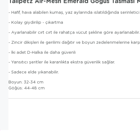
Tailpetz Air-Mesh Emerald Göğüs Tasması
- Hafif, hava alabilen kumaş, yaz aylarında ıslatıldığında serinletici
- Kolay giydirilip - çıkartma
- Ayarlanabilir cırt cırt ile rahatça vücut şekline göre ayarlanabilir.
- Zincir dikişleri ile gerilimi dağıtır ve boyun zedelenmelerine karşı
- İki adet D-Halka ile daha güvenli
- Yansıtıcı şeritler ile karanlıkta ekstra güvenlik sağlar.
- Sadece elde yıkanabilir.
Boyun: 32-34 cm
Göğüs: 44-48 cm