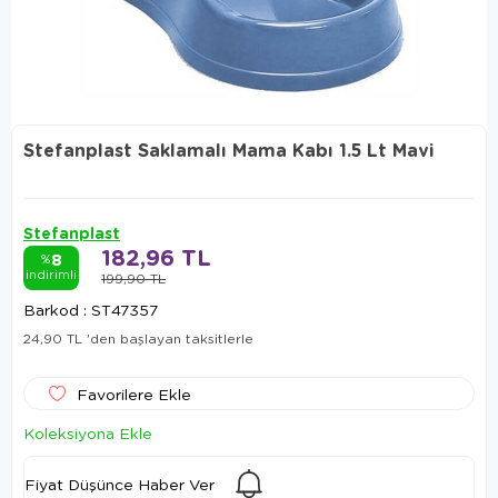
Stefanplast Saklamalı Mama Kabı 1.5 Lt Mavi
Stefanplast
182,96 TL
8
%
indirimli
199,90 TL
Barkod
:
ST47357
24,90 TL
'den başlayan taksitlerle
Favorilere Ekle
Koleksiyona Ekle
Fiyat Düşünce Haber Ver