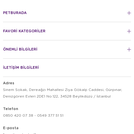
PETBURADA
FAVORİ KATEGORİLER
ÖNEMLİ BİLGİLERİ
İLETİŞİM BİLGİLERİ
Adres
Sinem Sokak, Dereağzı Mahallesi Ziya Gökalp Caddesi, Gürpınar,
Denizgören Evleri 2DE1 No:122, 34528 Beylikdüzü / İstanbul
Telefon
0850 420 07 38 - 0549 377 51 51
E-posta