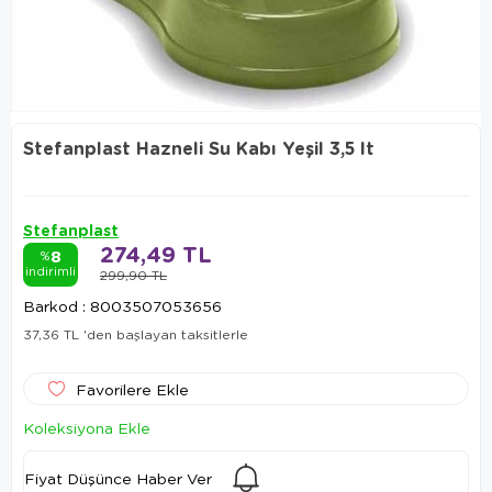
Stefanplast Hazneli Su Kabı Yeşil 3,5 lt
Stefanplast
274,49 TL
8
%
indirimli
299,90 TL
Barkod
:
8003507053656
37,36 TL
'den başlayan taksitlerle
Favorilere Ekle
Koleksiyona Ekle
Fiyat Düşünce Haber Ver