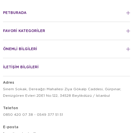
PETBURADA
FAVORİ KATEGORİLER
ÖNEMLİ BİLGİLERİ
İLETİŞİM BİLGİLERİ
Adres
Sinem Sokak, Dereağzı Mahallesi Ziya Gökalp Caddesi, Gürpınar,
Denizgören Evleri 2DE1 No:122, 34528 Beylikdüzü / İstanbul
Telefon
0850 420 07 38 - 0549 377 51 51
E-posta