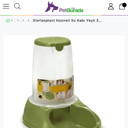
Stefanplast Hazneli Su Kabı Yeşil 3,5 lt