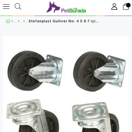
Stefanplast Gulliver No: 4 5 6 7 için Teker Takımı