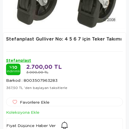
Stefanplast Gulliver No: 4 5 6 7 için Teker Takımı
Stefanplast
2.700,00 TL
10
%
indirimli
3.000,00 TL
Barkod
:
8003507963283
367,50 TL
'den başlayan taksitlerle
Favorilere Ekle
Koleksiyona Ekle
Fiyat Düşünce Haber Ver