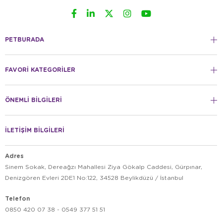
PETBURADA
FAVORİ KATEGORİLER
ÖNEMLİ BİLGİLERİ
İLETİŞİM BİLGİLERİ
Adres
Sinem Sokak, Dereağzı Mahallesi Ziya Gökalp Caddesi, Gürpınar,
Denizgören Evleri 2DE1 No:122, 34528 Beylikdüzü / İstanbul
Telefon
0850 420 07 38 - 0549 377 51 51