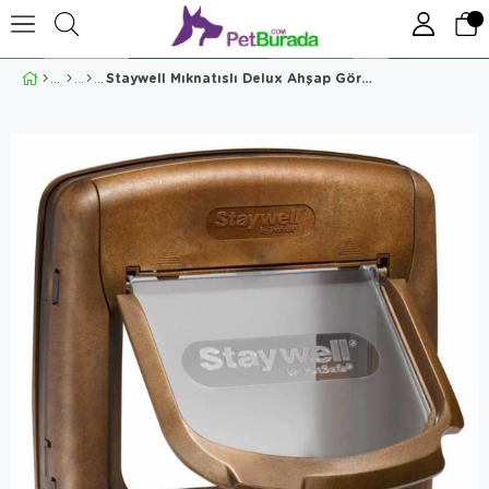
Staywell Mıknatıslı Delux Ahşap Görünümlü 4 Yönlü Kedi Kapısı