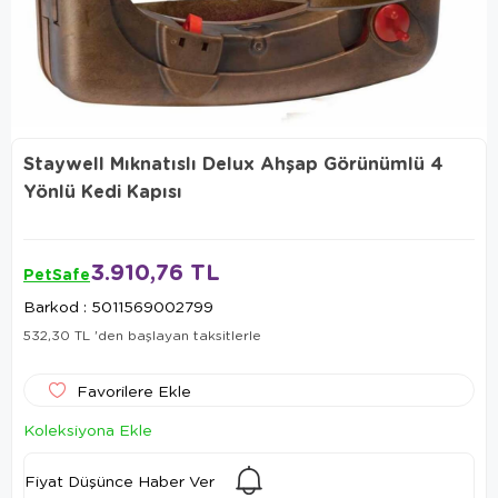
Staywell Mıknatıslı Delux Ahşap Görünümlü 4
Yönlü Kedi Kapısı
3.910,76 TL
PetSafe
Barkod
:
5011569002799
532,30 TL
'den başlayan taksitlerle
Favorilere Ekle
Koleksiyona Ekle
Fiyat Düşünce Haber Ver