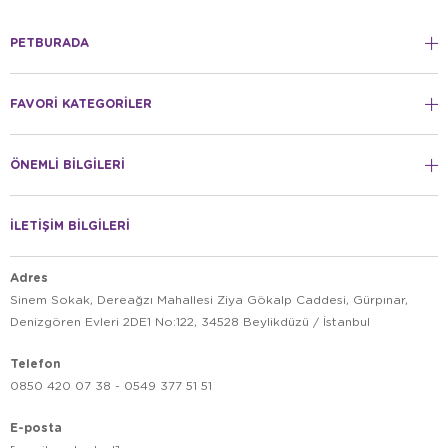
PETBURADA
FAVORİ KATEGORİLER
ÖNEMLİ BİLGİLERİ
İLETİŞİM BİLGİLERİ
Adres
Sinem Sokak, Dereağzı Mahallesi Ziya Gökalp Caddesi, Gürpınar,
Denizgören Evleri 2DE1 No:122, 34528 Beylikdüzü / İstanbul
Telefon
0850 420 07 38 - 0549 377 51 51
E-posta