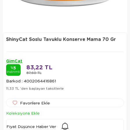
ShinyCat Soslu Tavuklu Konserve Mama 70 Gr
GimCat
83,22 TL
5
%
indirimli
87,60 TL
Barkod
:
4002064416861
11,33 TL
'den başlayan taksitlerle
Favorilere Ekle
Koleksiyona Ekle
Fiyat Düşünce Haber Ver