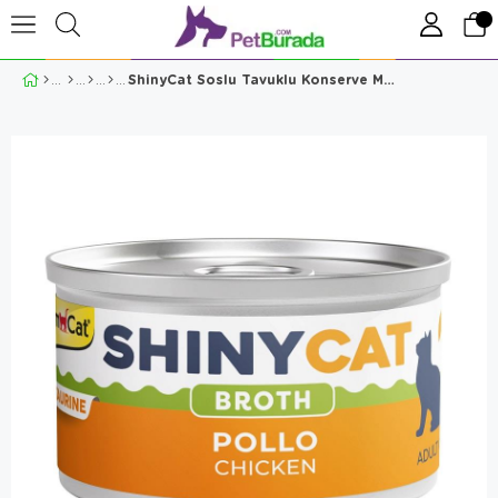
ShinyCat Soslu Tavuklu Konserve Mama 70 Gr