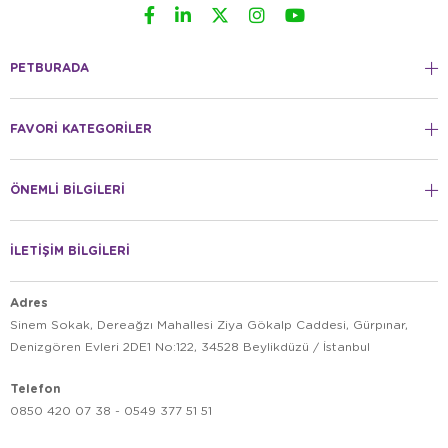
PETBURADA
FAVORİ KATEGORİLER
ÖNEMLİ BİLGİLERİ
İLETİŞİM BİLGİLERİ
Adres
Sinem Sokak, Dereağzı Mahallesi Ziya Gökalp Caddesi, Gürpınar,
Denizgören Evleri 2DE1 No:122, 34528 Beylikdüzü / İstanbul
Telefon
0850 420 07 38 - 0549 377 51 51