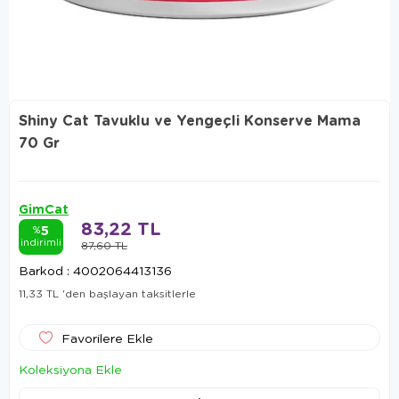
Shiny Cat Tavuklu ve Yengeçli Konserve Mama
70 Gr
GimCat
83,22 TL
5
%
indirimli
87,60 TL
Barkod
:
4002064413136
11,33 TL
'den başlayan taksitlerle
Favorilere Ekle
Koleksiyona Ekle