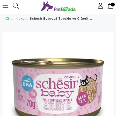
Schesir Babycat Tavuklu ve Ciğerli Yavru Kedi Konservesi 70 Gr