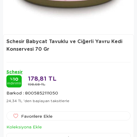
Schesir Babycat Tavuklu ve Ciğerli Yavru Kedi
Konservesi 70 Gr
Schesir
178,81 TL
10
%
indirimli
198,68 TL
Barkod
:
8005852111050
24,34 TL
'den başlayan taksitlerle
Favorilere Ekle
Koleksiyona Ekle