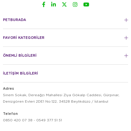
PETBURADA
FAVORİ KATEGORİLER
ÖNEMLİ BİLGİLERİ
İLETİŞİM BİLGİLERİ
Adres
Sinem Sokak, Dereağzı Mahallesi Ziya Gökalp Caddesi, Gürpınar,
Denizgören Evleri 2DE1 No:122, 34528 Beylikdüzü / İstanbul
Telefon
0850 420 07 38 - 0549 377 51 51