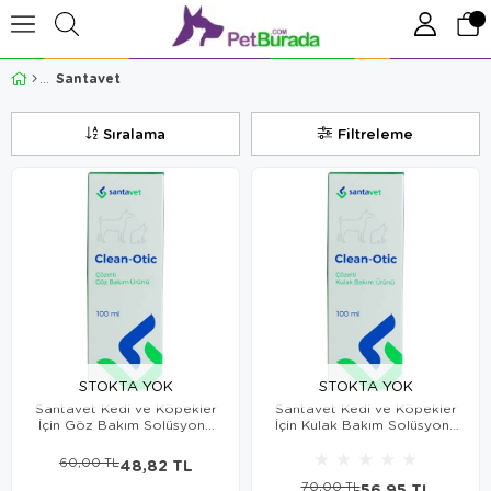
Santavet
Sıralama
Filtreleme
STOKTA YOK
STOKTA YOK
Santavet Kedi ve Köpekler
Santavet Kedi ve Köpekler
İçin Göz Bakım Solüsyonu
İçin Kulak Bakım Solüsyonu
100ml
100ml
★
★
★
★
★
60,00 TL
48,82 TL
70,00 TL
56,95 TL