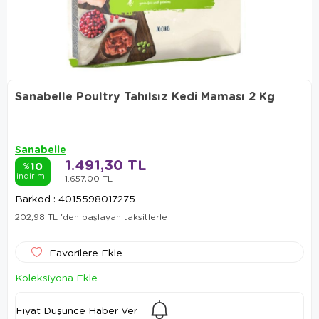
Sanabelle Poultry Tahılsız Kedi Maması 2 Kg
Sanabelle
1.491,30 TL
10
%
indirimli
1.657,00 TL
Barkod
:
4015598017275
202,98 TL
'den başlayan taksitlerle
Favorilere Ekle
Koleksiyona Ekle
Fiyat Düşünce Haber Ver