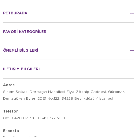
PETBURADA
FAVORİ KATEGORİLER
ÖNEMLİ BİLGİLERİ
İLETİŞİM BİLGİLERİ
Adres
Sinem Sokak, Dereağzı Mahallesi Ziya Gökalp Caddesi, Gürpınar,
Denizgören Evleri 2DE1 No:122, 34528 Beylikdüzü / İstanbul
Telefon
0850 420 07 38 - 0549 377 51 51
E-posta