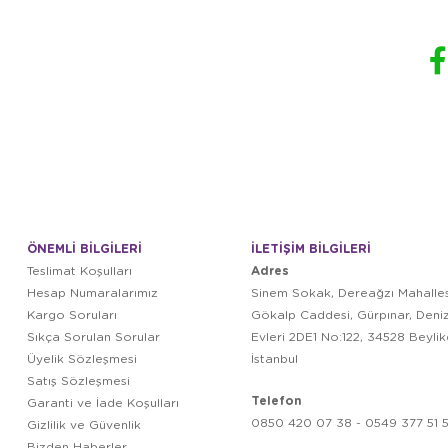
ÖNEMLİ BİLGİLERİ
İLETİŞİM BİLGİLERİ
Adres
Teslimat Koşulları
Hesap Numaralarımız
Sinem Sokak, Dereağzı Mahalles
Kargo Soruları
Gökalp Caddesi, Gürpınar, Deni
Sıkça Sorulan Sorular
Evleri 2DE1 No:122, 34528 Beyli
Üyelik Sözleşmesi
İstanbul
Satış Sözleşmesi
Telefon
Garanti ve İade Koşulları
0850 420 07 38 - 0549 377 51 5
Gizlilik ve Güvenlik
Bizden Haberler