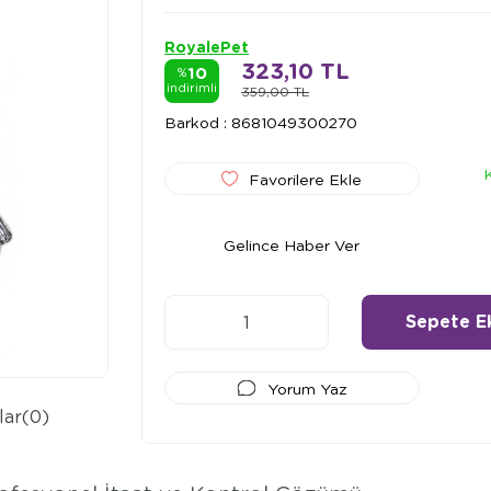
RoyalePet
323,10 TL
10
%
indirimli
359,00 TL
Barkod
:
8681049300270
Favorilere Ekle
Gelince Haber Ver
Yorum Yaz
lar
(0)
Ödeme Seçenekleri