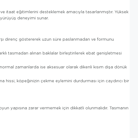
 ve itaat eğitimlerini desteklemek amacıyla tasarlanmıştır. Yüksek
ir yürüyüş deneyimi sunar.
arşı direnç göstererek uzun süre paslanmadan ve formunu
 farklı tasmadan alınan baklalar birleştirilerek ebat genişletmesi
normal zamanlarda ise aksesuar olarak dikenli kısım dışa dönük
a hissi, köpeğinizin çekme eylemini durdurması için caydırıcı bir
 boyun yapısına zarar vermemek için dikkatli olunmalıdır. Tasmanın