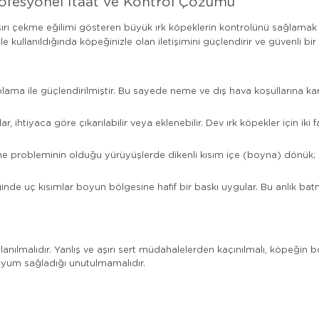
rofesyonel İtaat ve Kontrol Çözümü
aşırı çekme eğilimi gösteren büyük ırk köpeklerin kontrolünü sağlamak
kle kullanıldığında köpeğinizle olan iletişimini güçlendirir ve güvenli b
ma ile güçlendirilmiştir. Bu sayede neme ve dış hava koşullarına k
r, ihtiyaca göre çıkarılabilir veya eklenebilir. Dev ırk köpekler için iki
e probleminin olduğu yürüyüşlerde dikenli kısım içe (boyna) dönük; 
nde uç kısımlar boyun bölgesine hafif bir baskı uygular. Bu anlık batm
lanılmalıdır. Yanlış ve aşırı sert müdahalelerden kaçınılmalı, köpeğin
uyum sağladığı unutulmamalıdır.