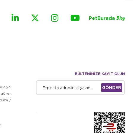
PetBurada
Blog
BÜLTENİMİZE KAYIT OLUN
i Ziya
GÖNDER
zgören
kdüzü /
1