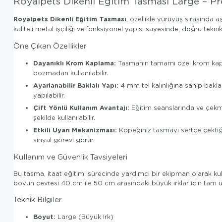
Royalpets Dikenli Eğitim Tasması Large – P
Royalpets Dikenli Eğitim Tasması
, özellikle yürüyüş sırasında 
kaliteli metal işçiliği ve fonksiyonel yapısı sayesinde, doğru tekni
Öne Çıkan Özellikler
Dayanıklı Krom Kaplama:
Tasmanın tamamı özel krom kapla
bozmadan kullanılabilir.
Ayarlanabilir Baklalı Yapı:
4 mm tel kalınlığına sahip baklala
yapılabilir.
Çift Yönlü Kullanım Avantajı:
Eğitim seanslarında ve çekm
şekilde kullanılabilir.
Etkili Uyarı Mekanizması:
Köpeğiniz tasmayı sertçe çektiği
sinyal görevi görür.
Kullanım ve Güvenlik Tavsiyeleri
Bu tasma, itaat eğitimi sürecinde yardımcı bir ekipman olarak kul
boyun çevresi 40 cm ile 50 cm arasındaki büyük ırklar için tam 
Teknik Bilgiler
Boyut:
Large (Büyük Irk)