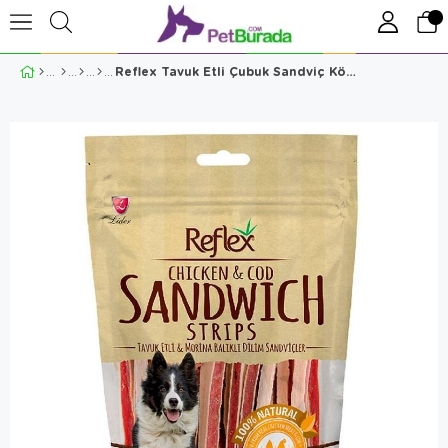
Reflex Tavuk Etli Çubuk Sandviç Köpek Ödülü 80 Gr