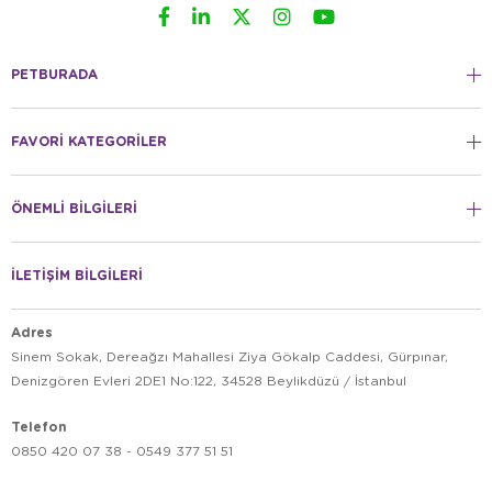
PETBURADA
FAVORİ KATEGORİLER
ÖNEMLİ BİLGİLERİ
İLETİŞİM BİLGİLERİ
Adres
Sinem Sokak, Dereağzı Mahallesi Ziya Gökalp Caddesi, Gürpınar,
Denizgören Evleri 2DE1 No:122, 34528 Beylikdüzü / İstanbul
Telefon
0850 420 07 38 - 0549 377 51 51