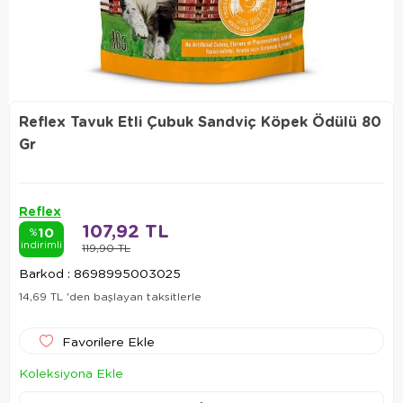
Reflex Tavuk Etli Çubuk Sandviç Köpek Ödülü 80
Gr
Reflex
107,92 TL
10
%
indirimli
119,90 TL
Barkod
:
8698995003025
14,69 TL
'den başlayan taksitlerle
Favorilere Ekle
Koleksiyona Ekle