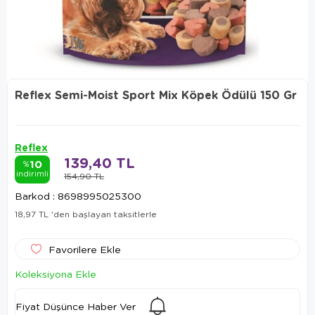
Reflex Semi-Moist Sport Mix Köpek Ödülü 150 Gr
Reflex
139,40 TL
10
%
indirimli
154,90 TL
Barkod
:
8698995025300
18,97 TL
'den başlayan taksitlerle
Favorilere Ekle
Koleksiyona Ekle
Fiyat Düşünce Haber Ver