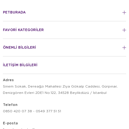
PETBURADA
FAVORİ KATEGORİLER
ÖNEMLİ BİLGİLERİ
İLETİŞİM BİLGİLERİ
Adres
Sinem Sokak, Dereağzı Mahallesi Ziya Gökalp Caddesi, Gürpınar,
Denizgören Evleri 2DE1 No:122, 34528 Beylikdüzü / İstanbul
Telefon
0850 420 07 38 - 0549 377 51 51
E-posta