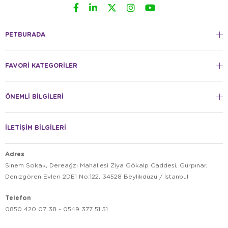
PETBURADA
FAVORİ KATEGORİLER
ÖNEMLİ BİLGİLERİ
İLETİŞİM BİLGİLERİ
Adres
Sinem Sokak, Dereağzı Mahallesi Ziya Gökalp Caddesi, Gürpınar,
Denizgören Evleri 2DE1 No:122, 34528 Beylikdüzü / İstanbul
Telefon
0850 420 07 38 - 0549 377 51 51