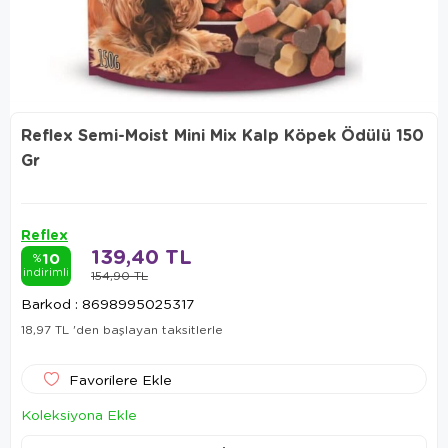
Reflex Semi-Moist Mini Mix Kalp Köpek Ödülü 150
Gr
Reflex
139,40 TL
10
%
indirimli
154,90 TL
Barkod
:
8698995025317
18,97 TL
'den başlayan taksitlerle
Favorilere Ekle
Koleksiyona Ekle