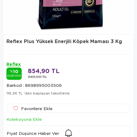
Reflex Plus Yüksek Enerjili Köpek Maması 3 Kg
Reflex
854,90 TL
10
%
indirimli
949,90 TL
Barkod
:
8698995003506
116,36 TL
'den başlayan taksitlerle
Favorilere Ekle
Koleksiyona Ekle
Fiyat Düşünce Haber Ver