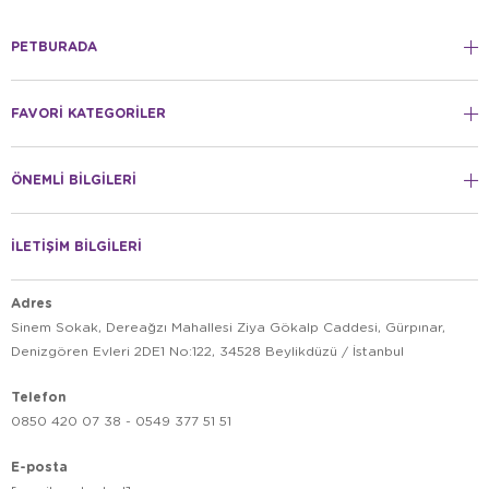
PETBURADA
FAVORİ KATEGORİLER
ÖNEMLİ BİLGİLERİ
İLETİŞİM BİLGİLERİ
Adres
Sinem Sokak, Dereağzı Mahallesi Ziya Gökalp Caddesi, Gürpınar,
Denizgören Evleri 2DE1 No:122, 34528 Beylikdüzü / İstanbul
Telefon
0850 420 07 38 - 0549 377 51 51
E-posta