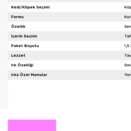
Kedi/Köpek Seçimi
Kö
Formu
Ku
Özellik
Sen
İçerik Seçimi
Tah
Paket Boyutu
1,5
Lezzet
Tav
Irk Özelliği
Sma
Irka Özel Mamalar
Yor