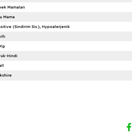
pek Mamaları
ru Mama
sitive (Sindirim Sis.)
Hypoalerjenik
ıllı
 Kg
uk-Hindi
ll
kshire