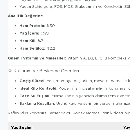
Yucca Schidigera, FOS, MOS, Glukozamin ve Kondroitin Sül
Analitik Değerler:
Ham Protein:
%30
Yağ İçeriği:
%9
Ham Kül:
%7
Ham Selüloz:
%2,2
Önemli Vitamin ve Mineraller:
Vitamin A, D3, E, C, B kompleks vi
💡 Kullanım ve Beslenme Önerileri
Geçiş Süreci:
Yeni mamaya başlarken, mevcut mama ile karışt
İdeal Kilo Kontrolü:
Köpeğinizin ideal ağırlığını koruması i
Taze Su Erişimi:
Mama kabının yanında daima temiz ve taze 
Saklama Koşulları:
Ürünü kuru ve serin bir yerde muhafaza 
Reflex Plus Yorkshire Terrier Yavru Köpek Maması, minik dostunuz
Yaş Seçimi
Yav