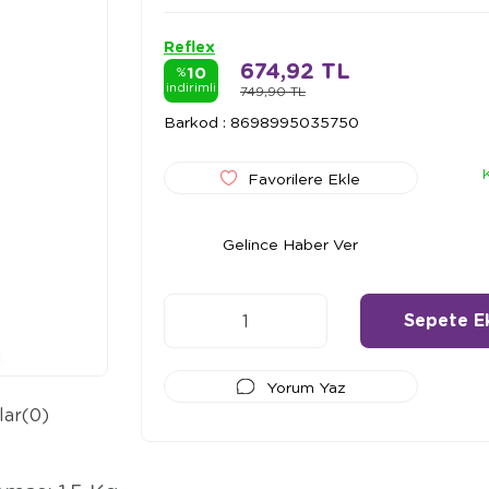
Reflex
674,92 TL
10
%
indirimli
749,90 TL
Barkod
:
8698995035750
Favorilere Ekle
Gelince Haber Ver
Yorum Yaz
lar
(0)
Ödeme Seçenekleri