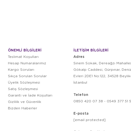
ÖNEMLİ BİLGİLERİ
İLETİŞİM BİLGİLERİ
Adres
Teslimat Koşulları
Hesap Numaralarımız
Sinem Sokak, Dereağzı Mahalles
Kargo Soruları
Gökalp Caddesi, Gürpınar, Deni
Sıkça Sorulan Sorular
Evleri 2DE1 No:122, 34528 Beyli
Üyelik Sözleşmesi
İstanbul
Satış Sözleşmesi
Telefon
Garanti ve İade Koşulları
0850 420 07 38 - 0549 377 51 5
Gizlilik ve Güvenlik
Bizden Haberler
E-posta
[email protected]