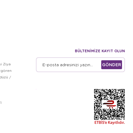
BÜLTENİMİZE KAYIT OLUN
i Ziya
GÖNDER
zgören
kdüzü /
1