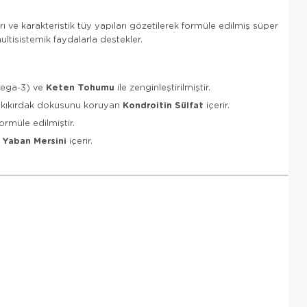
ı ve karakteristik tüy yapıları gözetilerek formüle edilmiş süper
tisistemik faydalarla destekler.
Keten Tohumu
ga-3) ve
ile zenginleştirilmiştir.
Kondroitin Sülfat
kıkırdak dokusunu koruyan
içerir.
formüle edilmiştir.
Yaban Mersini
i
içerir.