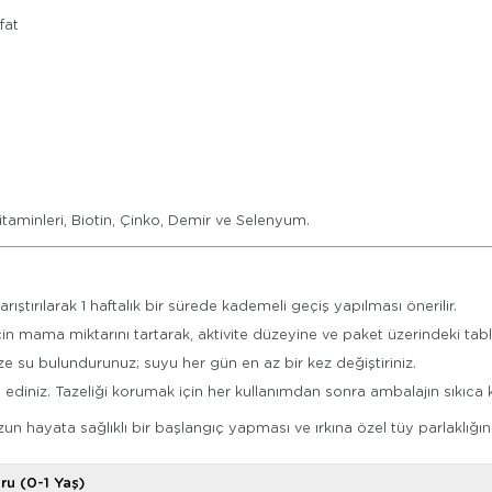
fat
taminleri, Biotin, Çinko, Demir ve Selenyum.
ırılarak 1 haftalık bir sürede kademeli geçiş yapılması önerilir.
çin mama miktarını tartarak, aktivite düzeyine ve paket üzerindeki tab
su bulundurunuz; suyu her gün en az bir kez değiştiriniz.
ediniz. Tazeliği korumak için her kullanımdan sonra ambalajın sıkıca 
un hayata sağlıklı bir başlangıç yapması ve ırkına özel tüy parlaklığ
ru (0-1 Yaş)