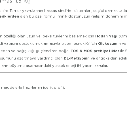
aması 1,5 Kg
ire Terrier yavrularının hassas sindirim sistemleri, seçici damak tatlar
eriklerden
alan bu özel formül, minik dostunuzun gelişim dönemini mul
Hodan Yağı
in özelliği olan uzun ve ipeksi tüylerini beslemek için
(Ome
Glukozamin
tli yapısını desteklemek amacıyla eklem esnekliği için
ve 
FOS & MOS prebiyotikler
e eden ve bağışıklığı güçlendiren doğal
ile 
DL-Metiyonin
 oluşumunu azaltmaya yardımcı olan
ve antioksidan etkil
arın büyüme aşamasındaki yüksek enerji ihtiyacını karşılar.
 maddelerle hazırlanan içerik profili: