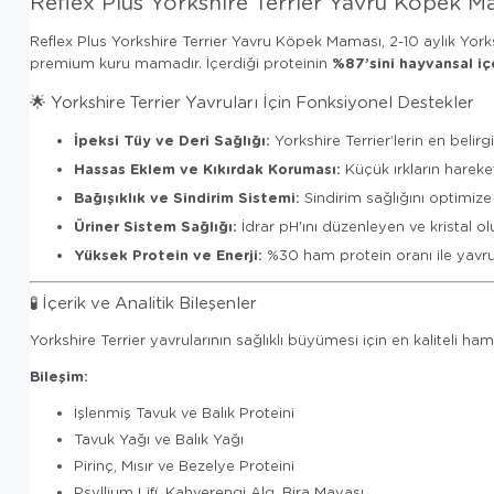
Reflex Plus Yorkshire Terrier Yavru Köpek M
Reflex Plus Yorkshire Terrier Yavru Köpek Maması, 2-10 aylık Yorksh
%87’sini hayvansal iç
premium kuru mamadır. İçerdiği proteinin
🌟 Yorkshire Terrier Yavruları İçin Fonksiyonel Destekler
İpeksi Tüy ve Deri Sağlığı:
Yorkshire Terrier’lerin en belirg
Hassas Eklem ve Kıkırdak Koruması:
Küçük ırkların hareke
Bağışıklık ve Sindirim Sistemi:
Sindirim sağlığını optimiz
Üriner Sistem Sağlığı:
İdrar pH'ını düzenleyen ve kristal
Yüksek Protein ve Enerji:
%30 ham protein oranı ile yavrul
🧪 İçerik ve Analitik Bileşenler
Yorkshire Terrier yavrularının sağlıklı büyümesi için en kaliteli ham
Bileşim:
İşlenmiş Tavuk ve Balık Proteini
Tavuk Yağı ve Balık Yağı
Pirinç, Mısır ve Bezelye Proteini
Psyllium Lifi, Kahverengi Alg, Bira Mayası