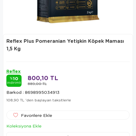
Reflex Plus Pomeranian Yetişkin Köpek Maması
1,5 Kg
Reflex
800,10 TL
10
%
indirimli
889,00 TL
Barkod
:
8698995034913
108,90 TL
'den başlayan taksitlerle
Favorilere Ekle
Koleksiyona Ekle