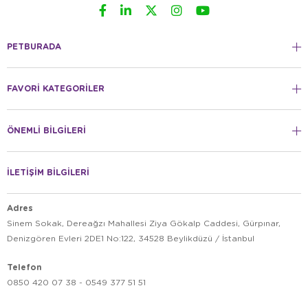
PETBURADA
FAVORİ KATEGORİLER
ÖNEMLİ BİLGİLERİ
İLETİŞİM BİLGİLERİ
Adres
Sinem Sokak, Dereağzı Mahallesi Ziya Gökalp Caddesi, Gürpınar,
Denizgören Evleri 2DE1 No:122, 34528 Beylikdüzü / İstanbul
Telefon
0850 420 07 38 - 0549 377 51 51