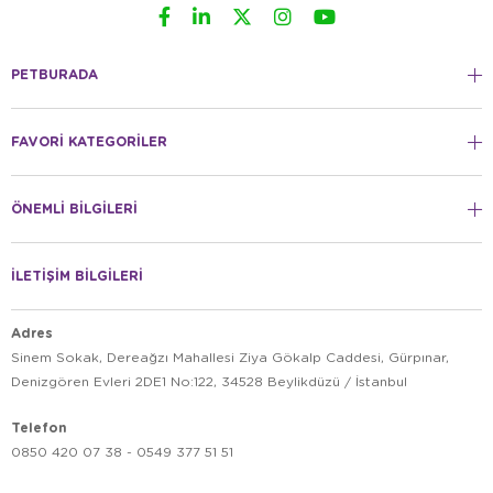
PETBURADA
FAVORİ KATEGORİLER
ÖNEMLİ BİLGİLERİ
İLETİŞİM BİLGİLERİ
Adres
Sinem Sokak, Dereağzı Mahallesi Ziya Gökalp Caddesi, Gürpınar,
Denizgören Evleri 2DE1 No:122, 34528 Beylikdüzü / İstanbul
Telefon
0850 420 07 38 - 0549 377 51 51