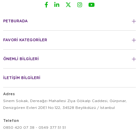
PETBURADA
FAVORİ KATEGORİLER
ÖNEMLİ BİLGİLERİ
İLETİŞİM BİLGİLERİ
Adres
Sinem Sokak, Dereağzı Mahallesi Ziya Gökalp Caddesi, Gürpınar,
Denizgören Evleri 2DE1 No:122, 34528 Beylikdüzü / İstanbul
Telefon
0850 420 07 38 - 0549 377 51 51