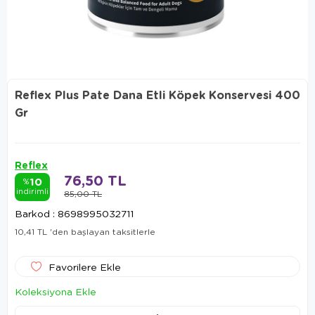
Reflex Plus Pate Dana Etli Köpek Konservesi 400
Gr
Reflex
76,50 TL
10
%
indirimli
85,00 TL
Barkod
:
8698995032711
10,41 TL
'den başlayan taksitlerle
Favorilere Ekle
Koleksiyona Ekle