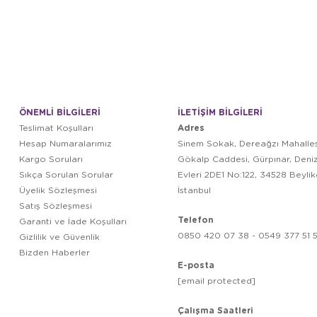
ÖNEMLİ BİLGİLERİ
İLETİŞİM BİLGİLERİ
Adres
Teslimat Koşulları
Hesap Numaralarımız
Sinem Sokak, Dereağzı Mahalles
Kargo Soruları
Gökalp Caddesi, Gürpınar, Deni
Sıkça Sorulan Sorular
Evleri 2DE1 No:122, 34528 Beyli
Üyelik Sözleşmesi
İstanbul
Satış Sözleşmesi
Telefon
Garanti ve İade Koşulları
0850 420 07 38 - 0549 377 51 5
Gizlilik ve Güvenlik
Bizden Haberler
E-posta
[email protected]
Çalışma Saatleri