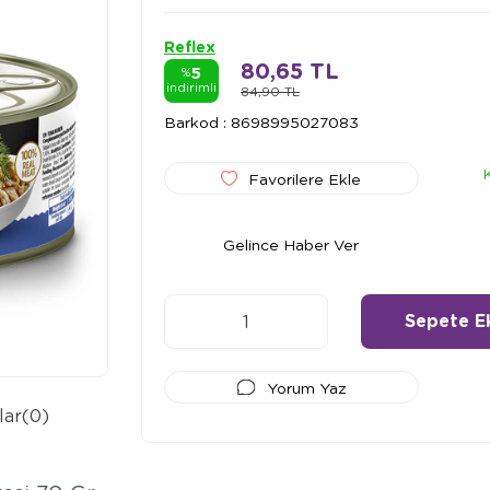
Reflex
80,65 TL
5
%
indirimli
84,90 TL
Barkod
:
8698995027083
Favorilere Ekle
Gelince Haber Ver
Yorum Yaz
lar
(0)
Ödeme Seçenekleri