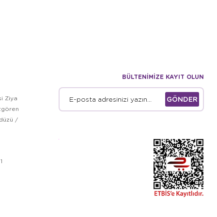
BÜLTENİMİZE KAYIT OLUN
i Ziya
GÖNDER
zgören
kdüzü /
1