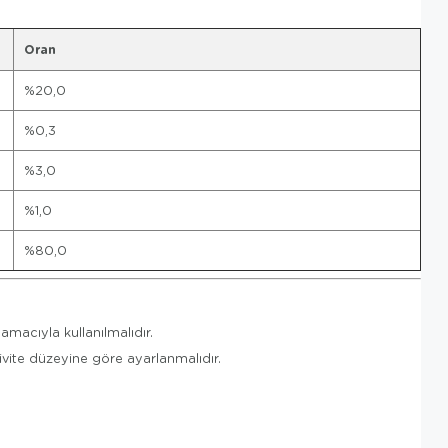
Oran
%20,0
%0,3
%3,0
%1,0
%80,0
amacıyla kullanılmalıdır.
tivite düzeyine göre ayarlanmalıdır.