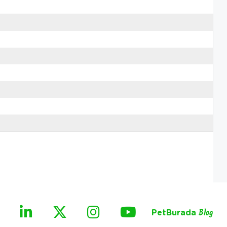
PetBurada
Blog