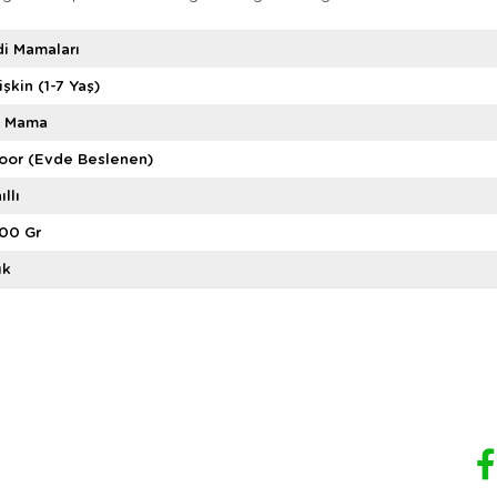
i Mamaları
işkin (1-7 Yaş)
ş Mama
oor (Evde Beslenen)
ıllı
00 Gr
ık