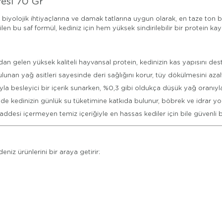
vesi 70 Gr
in biyolojik ihtiyaçlarına ve damak tatlarına uygun olarak, en taze ton 
len bu saf formül, kediniz için hem yüksek sindirilebilir bir protein ka
an gelen yüksek kaliteli hayvansal protein, kedinizin kas yapısını dest
nan yağ asitleri sayesinde deri sağlığını korur, tüy dökülmesini azaltı
 besleyici bir içerik sunarken, %0,3 gibi oldukça düşük yağ oranıyla k
nde kedinizin günlük su tüketimine katkıda bulunur, böbrek ve idrar yol
desi içermeyen temiz içeriğiyle en hassas kediler için bile güvenli bi
eniz ürünlerini bir araya getirir: