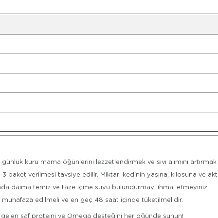
 günlük kuru mama öğünlerini lezzetlendirmek ve sıvı alımını artırmak 
3 paket verilmesi tavsiye edilir. Miktar; kedinin yaşına, kilosuna ve ak
nında daima temiz ve taze içme suyu bulundurmayı ihmal etmeyiniz.
muhafaza edilmeli ve en geç 48 saat içinde tüketilmelidir.
an gelen saf proteini ve Omega desteğini her öğünde sunun!