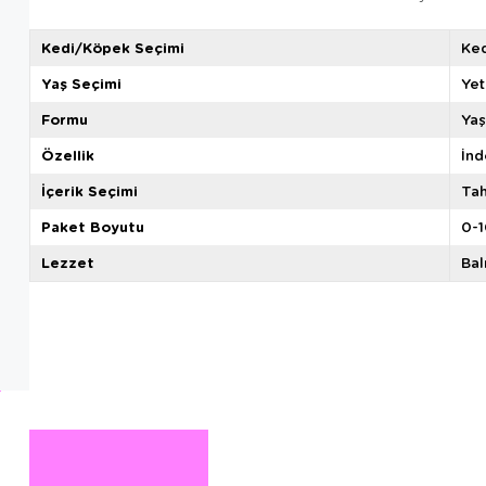
Kedi/Köpek Seçimi
Ked
Yaş Seçimi
Yet
Formu
Ya
Özellik
İnd
İçerik Seçimi
Tah
Paket Boyutu
0-1
Lezzet
Bal