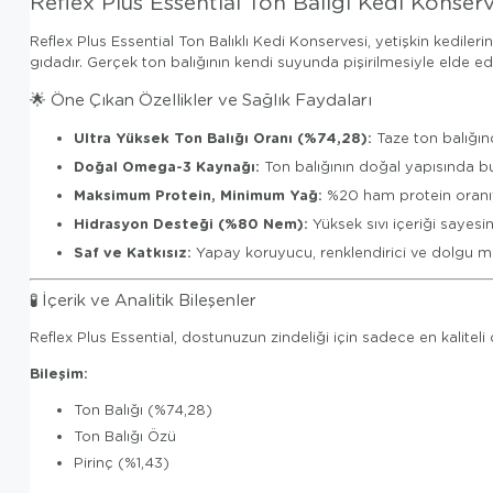
Reflex Plus Essential Ton Balığı Kedi Konser
Reflex Plus Essential Ton Balıklı Kedi Konservesi, yetişkin kediler
gıdadır. Gerçek ton balığının kendi suyunda pişirilmesiyle elde edi
🌟 Öne Çıkan Özellikler ve Sağlık Faydaları
Ultra Yüksek Ton Balığı Oranı (%74,28):
Taze ton balığınd
Doğal Omega-3 Kaynağı:
Ton balığının doğal yapısında bulu
Maksimum Protein, Minimum Yağ:
%20 ham protein oranıyla
Hidrasyon Desteği (%80 Nem):
Yüksek sıvı içeriği sayesi
Saf ve Katkısız:
Yapay koruyucu, renklendirici ve dolgu mad
🧪 İçerik ve Analitik Bileşenler
Reflex Plus Essential, dostunuzun zindeliği için sadece en kaliteli d
Bileşim:
Ton Balığı (%74,28)
Ton Balığı Özü
Pirinç (%1,43)