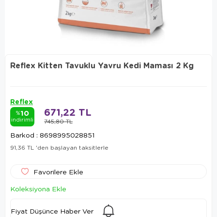
Reflex Kitten Tavuklu Yavru Kedi Maması 2 Kg
Reflex
671,22 TL
10
%
indirimli
745,80 TL
Barkod
:
8698995028851
91,36 TL
'den başlayan taksitlerle
Favorilere Ekle
Koleksiyona Ekle
Fiyat Düşünce Haber Ver