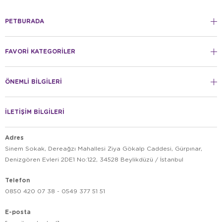
PETBURADA
FAVORİ KATEGORİLER
ÖNEMLİ BİLGİLERİ
İLETİŞİM BİLGİLERİ
Adres
Sinem Sokak, Dereağzı Mahallesi Ziya Gökalp Caddesi, Gürpınar,
Denizgören Evleri 2DE1 No:122, 34528 Beylikdüzü / İstanbul
Telefon
0850 420 07 38 - 0549 377 51 51
E-posta