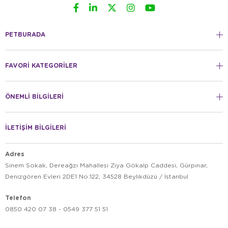
PETBURADA
FAVORİ KATEGORİLER
ÖNEMLİ BİLGİLERİ
İLETİŞİM BİLGİLERİ
Adres
Sinem Sokak, Dereağzı Mahallesi Ziya Gökalp Caddesi, Gürpınar,
Denizgören Evleri 2DE1 No:122, 34528 Beylikdüzü / İstanbul
Telefon
0850 420 07 38 - 0549 377 51 51