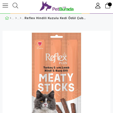
Reflex Hindili Kuzulu Kedi Ödül Çubuğu 5 Gr 3 Adet