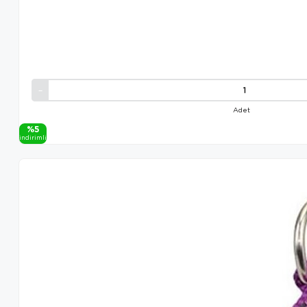
Adet
%5
i̇ndi̇ri̇mli̇