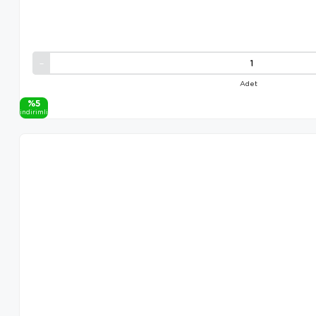
Adet
%5
i̇ndi̇ri̇mli̇