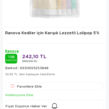
Ranova Kediler için Karışık Lezzetli Lolipop 5'li
Ranova
242,10 TL
10
%
indirimli
269,00 TL
Barkod
:
6930693253848
32,95 TL
'den başlayan taksitlerle
Favorilere Ekle
Koleksiyona Ekle
Fiyat Düşünce Haber Ver