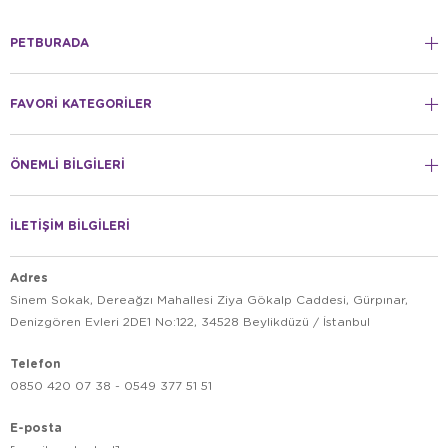
PETBURADA
FAVORİ KATEGORİLER
ÖNEMLİ BİLGİLERİ
İLETİŞİM BİLGİLERİ
Adres
Sinem Sokak, Dereağzı Mahallesi Ziya Gökalp Caddesi, Gürpınar,
Denizgören Evleri 2DE1 No:122, 34528 Beylikdüzü / İstanbul
Telefon
0850 420 07 38 - 0549 377 51 51
E-posta