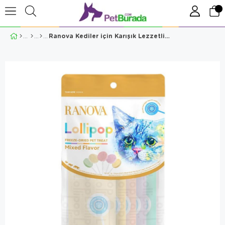
Ranova Kediler için Karışık Lezzetli Lolipop 5'li