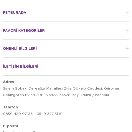
PETBURADA
FAVORİ KATEGORİLER
ÖNEMLİ BİLGİLERİ
İLETİŞİM BİLGİLERİ
Adres
Sinem Sokak, Dereağzı Mahallesi Ziya Gökalp Caddesi, Gürpınar,
Denizgören Evleri 2DE1 No:122, 34528 Beylikdüzü / İstanbul
Telefon
0850 420 07 38 - 0549 377 51 51
E-posta