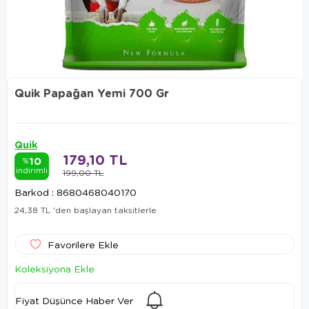
Quik Papağan Yemi 700 Gr
Quik
179,10 TL
10
%
indirimli
199,00 TL
Barkod
:
8680468040170
24,38 TL
'den başlayan taksitlerle
Favorilere Ekle
Koleksiyona Ekle
Fiyat Düşünce Haber Ver