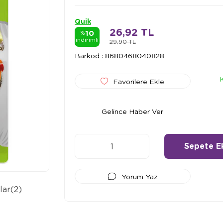
Quik
26,92 TL
10
%
indirimli
29,90 TL
Barkod
:
8680468040828
Favorilere Ekle
Gelince Haber Ver
Yorum Yaz
lar
(2)
Ödeme Seçenekleri