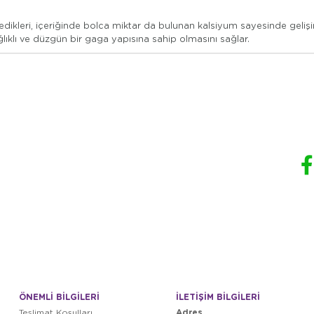
yedikleri, içeriğinde bolca miktar da bulunan kalsiyum sayesinde geli
ağlıklı ve düzgün bir gaga yapısına sahip olmasını sağlar.
ÖNEMLİ BİLGİLERİ
İLETİŞİM BİLGİLERİ
Adres
Teslimat Koşulları