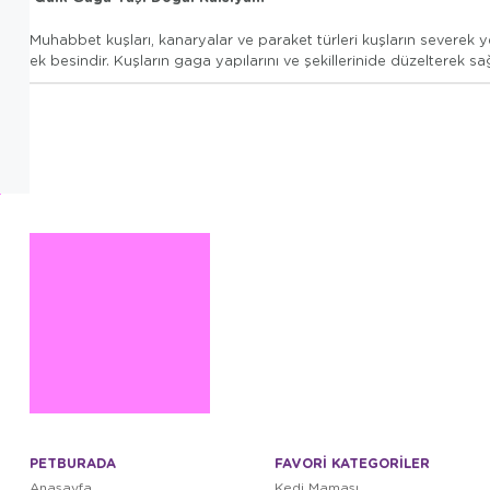
Muhabbet kuşları, kanaryalar ve paraket türleri kuşların severek 
ek besindir. Kuşların gaga yapılarını ve şekillerinide düzelterek s
PETBURADA
FAVORİ KATEGORİLER
Anasayfa
Kedi Maması