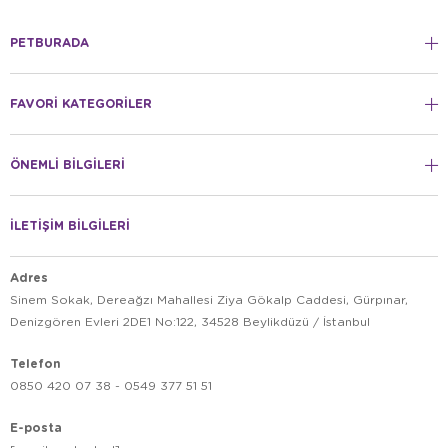
PETBURADA
FAVORİ KATEGORİLER
ÖNEMLİ BİLGİLERİ
İLETİŞİM BİLGİLERİ
Adres
Sinem Sokak, Dereağzı Mahallesi Ziya Gökalp Caddesi, Gürpınar,
Denizgören Evleri 2DE1 No:122, 34528 Beylikdüzü / İstanbul
Telefon
0850 420 07 38 - 0549 377 51 51
E-posta