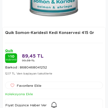
Quik Somon-Karidesli Kedi Konservesi 415 Gr
Quik
89,45 TL
10
%
indirimli
99,38 TL
Barkod
:
8680468041252
12,17 TL
'den başlayan taksitlerle
Favorilere Ekle
Koleksiyona Ekle
Fiyat Düşünce Haber Ver