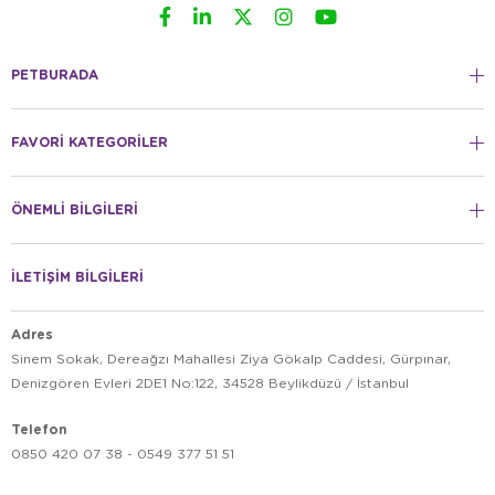
PETBURADA
FAVORİ KATEGORİLER
ÖNEMLİ BİLGİLERİ
İLETİŞİM BİLGİLERİ
Adres
Sinem Sokak, Dereağzı Mahallesi Ziya Gökalp Caddesi, Gürpınar,
Denizgören Evleri 2DE1 No:122, 34528 Beylikdüzü / İstanbul
Telefon
0850 420 07 38 - 0549 377 51 51