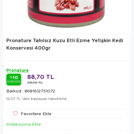
Pronature Tahılsız Kuzu Etli Ezme Yetişkin Kedi
Konservesi 400gr
Pronature
88,70 TL
10
%
indirimli
98,56 TL
Barkod
:
8681612751072
12,07 TL
'den başlayan taksitlerle
Favorilere Ekle
Koleksiyona Ekle